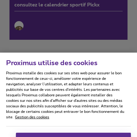
consultez le calendrier sportif Pickx
Proximus utilise des cookies
Proximus installe des cookies sur ses sites web pour assurer le bon
Conditions d'utilisation
Accessibility statement
fonctionnement de ceux-ci, améliorer votre expérience de
navigation, analyser l’utilisation, et adapter leurs contenus et
publicités sur base de vos centres d’intérêts. Les partenaires avec
lesquels Proximus collabore peuvent également installer des
cookies sur nos sites afin d’afficher sur d'autres sites ou des médias
sociaux des publicités susceptibles de vous intéresser. Attention, le
Tous droits réservés. ©
2026
Proximus
blocage de certains cookies peut entraver le bon fonctionnement du
site.
Gestion des cookies
Conditions générales, info consommateur
Liste des prix et tarifs
Accessibilité
Vie privée
Politique de gestion des cookies
Cookie manager