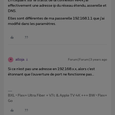
En cliquant sur le statut de la connexion WAN j’ai
effectivement une adresse ip du réseau étendu, asserelle et
DNS.
Elles sont différentes de ma passerelle 192.168.1.1 que j’ai
modifié dans les paramètres.
alloja
Forum|Forum|3 years ago
A
Si ce n’est pas une adresse en 192.168.x.x, alors c’est
étonnant que l’ouverture de port ne fonctionne pas…
BXL • Flex+ Ultra Fiber + V7c & Apple TV 4K +++ BW • Flex+
Go