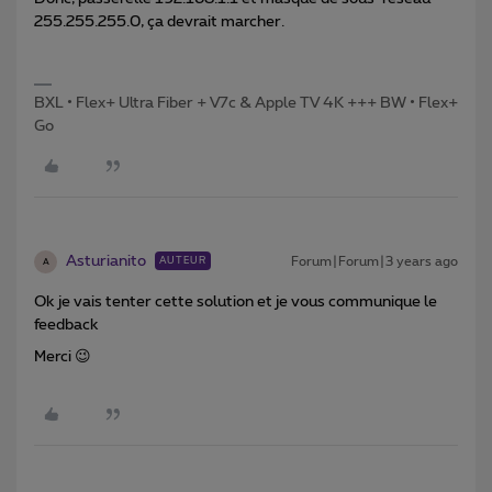
255.255.255.0, ça devrait marcher.
BXL • Flex+ Ultra Fiber + V7c & Apple TV 4K +++ BW • Flex+
Go
Asturianito
Forum|Forum|3 years ago
AUTEUR
A
Ok je vais tenter cette solution et je vous communique le
feedback
Merci 😉