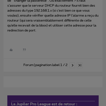
de “changer la passerelle”. Ou exactement ? Il faut
s’assurer que le serveur DHCP du routeur fournit bien des
adresses du type 192.168.1.x (si c’est bien ce que vous
voulez), ensuite vérifier quelle adresse IP l’alarme a reçu du
routeur (qui sera vraisemblablement différente de celle
qu’elle recevait de la bbox) et utiliser cette adresse pour la
redirection de port.
Forum|pagination.label 1 / 2
La Jupiler Pro League est de retour :