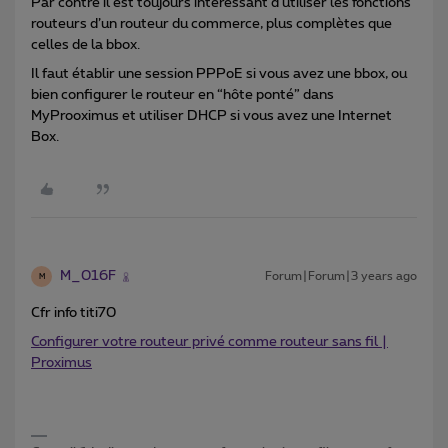
Par contre il est toujours intéressant d'utiliser les fonctions
routeurs d’un routeur du commerce, plus complètes que
celles de la bbox.
Il faut établir une session PPPoE si vous avez une bbox, ou
bien configurer le routeur en “hôte ponté” dans
MyProoximus et utiliser DHCP si vous avez une Internet
Box.
M_016F
Forum|Forum|3 years ago
M
Cfr info titi70
Configurer votre routeur privé comme routeur sans fil |
Proximus