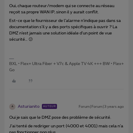
Oui, chaque routeur/modem qui se connecte au réseau
reçoit sa propre WAN IP, sinon il y aurait conflit.
Est-ce que le fournisseur de l’alarme n’indique pas dans sa
documentation s’il y a des ports spécifiques à ouvrir ? La
DMZ n’est jamais une solution idéale d’un point de vue
sécurité… 😕
BXL • Flex+ Ultra Fiber + V7c & Apple TV 4K +++ BW • Flex+
Go
Asturianito
Forum|Forum|3 years ago
AUTEUR
A
Oui je sais que le DMZ pose des problème de sécurité.
J’ai tenté de rediriger un port (4000 et 4001) mais cela n’a
pas fonctionner non plus