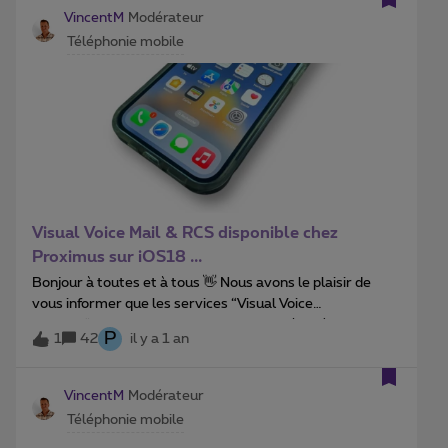
VincentM
Modérateur
Téléphonie mobile
Visual Voice Mail & RCS disponible chez
Proximus sur iOS18 ...
Bonjour à toutes et à tous 👋 Nous avons le plaisir de
vous informer que les services “Visual Voice
Mail” et “Rich Communication Services” (RCS) sont
P
1
42
il y a 1 an
désormais disponibles chez Proximus avec la mise à jour
iOS 18 de votre iPhone 😱Visual Voice Mail vous permet
de gérer vos messages vocaux de manière intuitive et
VincentM
Modérateur
efficace, directement depuis votre interface utilisateur.
Téléphonie mobile
Vous pouvez visualiser, écouter et supprimer vos