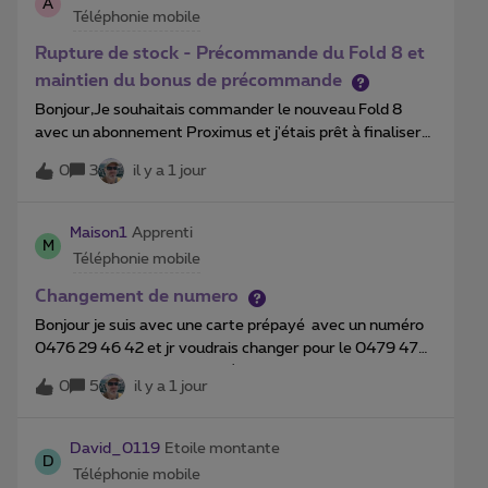
A
Téléphonie mobile
de réponse car le dossier n’a aparrement pas avancer et
on me dit d’attendre des nouvelles de leur
Rupture de stock - Précommande du Fold 8 et
part!!! Résultat des
maintien du bonus de précommande
Bonjour,Je souhaitais commander le nouveau Fold 8
avec un abonnement Proximus et j'étais prêt à finaliser
ma commande, mais je constate qu'il n'est actuellement
0
3
il y a 1 jour
plus en stock sur le site.Pourriez-vous m'indiquer si le
stock sera réalimenté prochainement ? Par ailleurs, je
m'inquiète de savoir si je risque de perdre le bonus de
Maison1
Apprenti
M
précommande en raison de cette rupture de stock,
Téléphonie mobile
sachant qu'aucune information n'est communiquée à ce
sujet.En vous remerciant par avance pour votre aide et
Changement de numero
vos éclaircissements.Bien cordialement,Anthony,
Bonjour je suis avec une carte prépayé avec un numéro
0476 29 46 42 et jr voudrais changer pour le 0479 47
05 07 qui est mon bon numéro avec abonnement ce
0
5
il y a 1 jour
denier a cassé lors de l’enlevement de mon smartphone
.est ce que c’est opération est faisable;D’avance un grand
merciBien à vous Cordialement
David_0119
Etoile montante
D
Téléphonie mobile