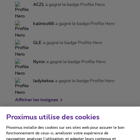
AC21
a gagné le badge Profile Hero
kaliniso66
a gagné le badge Profile Hero
GLE
a gagné le badge Profile Hero
Nyrox
a gagné le badge Profile Hero
ladykekoa
a gagné le badge Profile Hero
Afficher les insignes
Proximus utilise des cookies
Proximus installe des cookies sur ses sites web pour assurer le bon
Conditions d'utilisation
Accessibility statement
fonctionnement de ceux-ci, améliorer votre expérience de
navigation, analyser l’utilisation, et adapter leurs contenus et