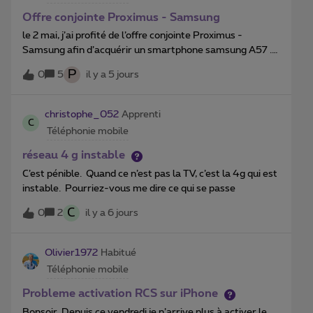
Offre conjointe Proximus - Samsung
le 2 mai, j’ai profité de l’offre conjointe Proximus -
Samsung afin d’acquérir un smartphone samsung A57 .
J’ai rempli les conditions sur le site de Samsung afin
P
0
5
il y a 5 jours
d’obtenir le cadeau prévu, en l’occurrence une enceinte
JBL Flip 7 . le 20 mai, Samsung me prévenait que vu le
succès, il y avait du retard mais que tout était mis en
christophe_052
Apprenti
C
oeuvre pour me livrer cette enceinte.lors d’un contact
Téléphonie mobile
avec un représentant de Samsung, il m’a été confirmé
que j’avais bien droit à ce cadeau, qu’il serait livré, mais
réseau 4 g instable
qu’il ne savait pas me dire quand. Je tiens juste à signaler
C’est pénible. Quand ce n’est pas la TV, c’est la 4g qui est
que j’ai déposé une plainte conjointe contre Proximus et
instable. Pourriez-vous me dire ce qui se passe
Samsung pour non respect de l’offre. ( Proximus n’est
coupable de rien mais responsable de la vente )
C
0
2
il y a 6 jours
Olivier1972
Habitué
Téléphonie mobile
Probleme activation RCS sur iPhone
Bonsoir, Depuis ce vendredi je n’arrive plus à activer le