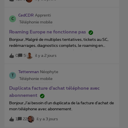
dans son catalogue de smartphone ?realme ou Oppo
pour rester dans l environnement BBK la maison mere de
Oneplus par exemple?
CedCDR
Apprenti
C
Téléphonie mobile
Roaming Europe ne fonctionne pas
Bonjour, Malgré de multiples tentatives, tickets au SC,
redémarrages, diagnostics complets, le roaming en
Europe n’est pas activé sur le numéro indiqué dans mon
0
5
il y a 2 jours
profil (finit par xx27).Test de la carte SIM sur un autre tel,
reinitialisation des parametres, etc.sans
résultat. Probablement un ancien blocage toujours actif
Tettenman
Néophyte
T
que le SC n’arrive pas à réinitialiser.A chaque ticket, une
Téléphonie mobile
solution est promise mais sans résultat.Je compte sur
l’équipe Forum pour m’aider à solutionner ce problème
Duplicata facture d'achat téléphone avec
qui traine depuis longtemps.Abo Mobile Flex.Merci à toute
abonnement
votre équipe !
Bonjour,J’ai besoin d’un duplicata de la facture d'achat de
mon téléphone avec abonnement.
1
22
il y a 3 jours