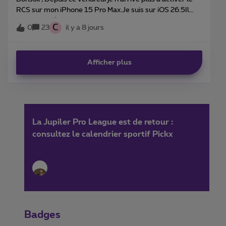
RCS sur mon iPhone 15 Pro Max.Je suis sur iOS 26.5Il
reste bloqué sur « en attente d’activation.Quelqu’un a-t-
C
0
23
il y a 8 jours
il déjà rencontré ce problème ?De toute manière c’est
sûrement chez Proximus lé soucis car hormis un bouton
d’activation il n’y a rien d’autre à configurer.Je suis en
Afficher plus
dual en SIM chez Orange, et chez eux aucun souci ça
fonctionne.Merci pour votre retour.
La Jupiler Pro League est de retour :
consultez le calendrier sportif Pickx
Badges