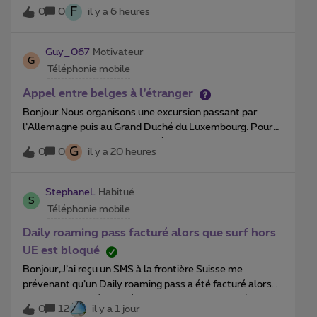
délais.J’ai renseigné dans mon profil le numéro concerné
F
restons évidemment à votre disposition.L’équipe
0
0
il y a 6 heures
par le changement, ainsi que ma date de naissance et
Proximus
mon numéro de client.Je souhaiterais que le changement
soit effectué dès que possible.Merci d’avance pour votre
Guy_067
Motivateur
G
aide et votre retour.
Téléphonie mobile
Appel entre belges à l'étranger
Bonjour.Nous organisons une excursion passant par
l’Allemagne puis au Grand Duché du Luxembourg. Pour
permettre aux participants et à l’organisation de
G
0
0
il y a 20 heures
communiquer, nous réceptionnons les numéros de GSM
des participants, tous belges.Comment doit-on faire pour
pouvoir s’appeler lorsque nous sommes dans un pays
StephaneL
Habitué
S
étranger où nous sommes rassemblés : le Grand-Duché
Téléphonie mobile
du Luxembourg, l’Allemagne ou encore la France ?Merci.
Daily roaming pass facturé alors que surf hors
UE est bloqué
Bonjour,J’ai reçu un SMS à la frontière Suisse me
prévenant qu’un Daily roaming pass a été facturé alors
que le surf est désactivé hors UE dans les paramètres de
0
12
il y a 1 jour
mon abonnement. Je n’ai pas passé de d’appel ni envoyé