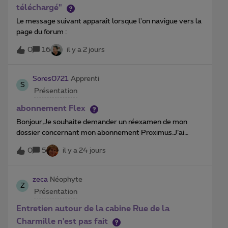
d’utilisation du forum. Vous pouvez alors Cliquer sur
téléchargé"
Sauvegarder et profiter pleinement de votre forum
Le message suivant apparaît lorsque l'on navigue vers la
! Enjoy !
page du forum :
0
16
il y a 2 jours
Sores0721
Apprenti
S
Présentation
abonnement Flex
Bonjour,Je souhaite demander un réexamen de mon
dossier concernant mon abonnement Proximus.J’ai
souscrit un abonnement Flex dans un magasin Proximus
0
5
il y a 24 jours
le 26 février 2026. Lors de la souscription, aucune
information ne nous a été communiquée concernant les
offres promotionnelles destinées aux nouveaux clients,
zeca
Néophyte
Z
notamment les promotions permettant d’obtenir un
Présentation
téléphone, une télévision ou une PlayStation à un prix
avantageux.Nous avons découvert l’existence de ces
Entretien autour de la cabine Rue de la
offres seulement après notre abonnement. Si une
Charmille n'est pas fait