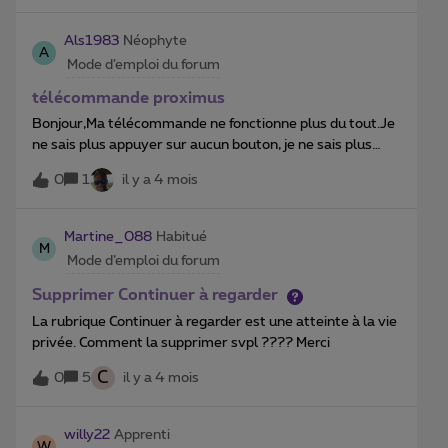
forum.Pourriez-vous remplacer mon nom actuel par
:u283697 ?J'ai déjà mis à jour mes informations
Als1983
Néophyte
A
personnelles (numéro de client, etc.) dans la partie
Mode d’emploi du forum
"Ticket" de mon profil privé pour mon
identification.D'avance merci pour votre aide !
télécommande proximus
Bonjour,Ma télécommande ne fonctionne plus du tout.Je
ne sais plus appuyer sur aucun bouton, je ne sais plus
aller dans le menu ou quoi que ce soit.Que puis-je faire?
0
1
il y a 4 mois
Merci d'avance
Martine_088
Habitué
M
Mode d’emploi du forum
Supprimer Continuer à regarder
La rubrique Continuer à regarder est une atteinte à la vie
privée. Comment la supprimer svpl ???? Merci
C
0
5
il y a 4 mois
willy22
Apprenti
W