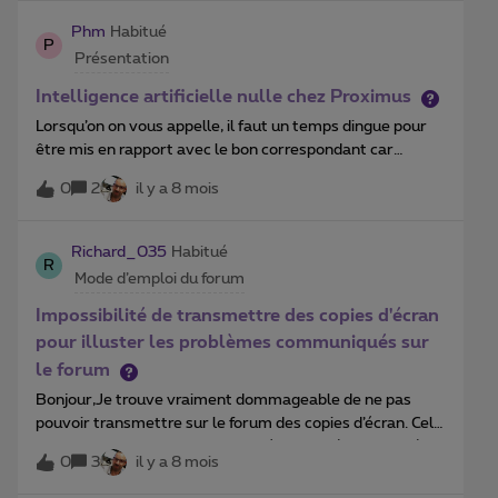
Phm
Habitué
P
Présentation
Intelligence artificielle nulle chez Proximus
Lorsqu’on on vous appelle, il faut un temps dingue pour
être mis en rapport avec le bon correspondant car
l’intelligence artificielle ne comprend rien .Avec un tel
0
2
il y a 8 mois
service client, c’est plus possible de travailler avec
Proximus.
Richard_035
Habitué
R
Mode d’emploi du forum
Impossibilité de transmettre des copies d'écran
pour illuster les problèmes communiqués sur
le forum
Bonjour,Je trouve vraiment dommageable de ne pas
pouvoir transmettre sur le forum des copies d’écran. Cela
simplifierait grandement l’exposé du problème…De très
0
3
il y a 8 mois
nombreux forums offrent cette possibilité combien
utile...Proximus ne pense-t-il pas que “ Une image vaut