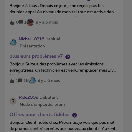
Bonjour à tous , Depuis ce jour je ne reçois plus les
doubles appel.Au niveau de mon tel tout est activé dans
les parametres ,Code *43■ effectué, j'ai couper rallumer
0
1
il y a 6 mois
mon tel mais rien ne fonctionne.J ai passé plus de 20min
avec un opérateur ou il me dis que tout est en ordre .Que
puis-je faire ? Es ce que quelqu'un a une solution ?
Michel_0316
Habitué
Présentation
plusieurs problèmes v7
Bonjour,Suite à des problèmes avec les émissions
enregistrées, un technicien est venu remplacer mes 2 v5
(2 tv) par des v7. Malheureusement, non seulement les
1
18
il y a 6 mois
problèmes ne sont pas résolus mais il y en a de
nouveaux!Particulièrement des mosaiques (sur toutes
les chaînes), ce qui m’oblige à enregistrer le programme
Rille2009
Débutant
R
pour le voir en différé (moins de coupures) et un décalage
Mode d’emploi du forum
entre le son et l’image, particulièrement après 18h quand
ma vitesse de connexion tombe à moins de 50Mbps.Pour
Offres pour clients fidèles
les problèmes de programmes enregistrés, je n’avais plus
Bonjour,Client fidèle chez Proximus, je vois que pas mal
la vitesse 2x sur les v5 ce qui rendait les calages difficiles
de promos sont réservées aux nouveaux clients. Y a-t-il