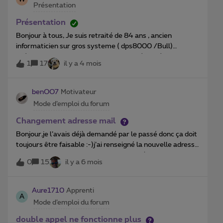
Présentation
Présentation
Bonjour à tous, Je suis retraité de 84 ans , ancien
informaticien sur gros systeme ( dps8000 /Bull)
spécialiste GCOS8, tp8,Tss,etc... Mais dépassé par un
1
17
il y a 4 mois
smartphone. merci à tous ceux qui me viendrons en aide.
benOO7
Motivateur
Mode d’emploi du forum
Changement adresse mail
Bonjour,je l’avais déjà demandé par le passé donc ça doit
toujours être faisable :-)j’ai renseigné la nouvelle adresse
mail dans le champ ticket de mon profil (ça me parait
0
15
il y a 6 mois
plus simple comme ça) D’avance merci pour votre aide
;-) Ben
Aure1710
Apprenti
A
Mode d’emploi du forum
double appel ne fonctionne plus