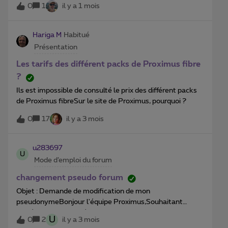
Web et de ce qui touche aux réseaux sociaux. Donc si ça
0
1
il y a 1 mois
promesse qu’il me sera expédié je n’ai a ce jour toujours
vous tente, on pourra en discuter également dans ce
rien recu. Je ne sais pas ce qu’il faut faire pour l’obtenir
forum "Bavardages" &#x1f609; Au plaisir de vous lire
Hariga M
Habitué
&#x1f642;
Présentation
Les tarifs des différent packs de Proximus fibre
?
Ils est impossible de consulté le prix des différent packs
de Proximus fibreSur le site de Proximus, pourquoi ?
0
17
il y a 3 mois
u283697
U
Mode d’emploi du forum
changement pseudo forum
Objet : Demande de modification de mon
pseudonymeBonjour l'équipe Proximus,Souhaitant
protéger ma vie privée, j'aimerais modifier le
U
0
2
il y a 3 mois
pseudonyme qui s'affiche publiquement sur le