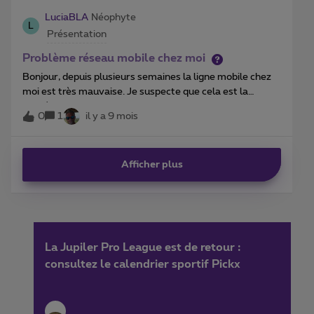
mille mots” ou que ”Un bon croquis vaut mieux qu'un long
LuciaBLA
Néophyte
L
discours”… ?
Présentation
Problème réseau mobile chez moi
Bonjour, depuis plusieurs semaines la ligne mobile chez
moi est très mauvaise. Je suspecte que cela est la
conséquence de la pose de la fibre optique dans la
0
1
il y a 9 mois
rue. Comme je travaille 2 fois/ semaine de chez moi, cela
devient vraiment problématique. Pourriez-vous vérifier
si je vous transmet l’adresse svp? Lucia, Braine l’Alleud
Afficher plus
La Jupiler Pro League est de retour :
consultez le calendrier sportif Pickx