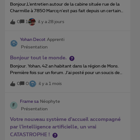
promotion de ce type était disponible ou si nous étions
Bonjour,L’entretien autour de la cabine située rue de la
éligibles au moment de la signature de notre contrat,
Charmille à 7850 Marcq n'est pas fait depuis un certain
nous estimons que nous aurions dû en être informés afin
temps et il y a même des chardons qui
de pouvoir faire un choix en toute connaissance de
0
1
il y a 28 jours
poussent. Pourriez-vous me dire à quel service
cause.Je vous demande donc de bien vouloir vérifier
m’adresser afin que le nécessaire soit fait?Merci
notre dossier et de nous indiquer si nous pouvions
Yohan Decot
Apprenti
bénéficier d’une offre promotionnelle lors de notre
abonnement du 26 février 2026. Si tel est le cas, je vous
Présentation
serais reconnaissant d’envisager une solution
Bonjour tout le monde.
commerciale
Bonjour. Yohan, 42 an habitant dans la région de Mons.
Première fois sur un forum. J’ai posté pour un soucis de
vitesse de connexion et j’ai crus comprendre que l’on
0
0
il y a 1 mois
devais se présenter dans cette rubrique. En espérant
trouver une réponse. Bonne journée a tous.
Frame sa
Néophyte
F
Présentation
Votre nouveau système d'accueil accompagné
par l'intelligence artificielle, un vrai
CATASTROPHE !