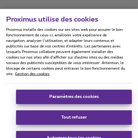
Proximus utilise des cookies
Proximus installe des cookies sur ses sites web pour assurer le bon
Conditions d'utilisation
Accessibility statement
fonctionnement de ceux-ci, améliorer votre expérience de
navigation, analyser l’utilisation, et adapter leurs contenus et
publicités sur base de vos centres d’intérêts. Les partenaires avec
lesquels Proximus collabore peuvent également installer des
cookies sur nos sites afin d’afficher sur d'autres sites ou des médias
sociaux des publicités susceptibles de vous intéresser. Attention, le
Tous droits réservés. ©
2026
Proximus
blocage de certains cookies peut entraver le bon fonctionnement du
site.
Gestion des cookies
Conditions générales, info consommateur
Liste des prix et tarifs
Accessibilité
Vie privée
Politique de gestion des cookies
Cookie manager
Coordonnées de l’entreprise
Paramètres des cookies
Ce site a été créé et est géré conformément au droit belge.
Boulevard du Roi Albert II 27 - B-1030 Bruxelles.
Tout refuser
Carrier & Wholesale Solutions