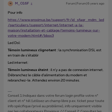
M_016F
Forum|Forum|6 years ago
M
Pour info
https://www.proximus.be/support/fr/id_sfaqr_mdm_led
/particuliers/support/internet/internet-a-la-
maison/installation-et-cablage/temoins-lumineux-sur-
votre-modem.html#/bbox3
Led Dsl:
Témoin lumineux clignotant :
la synchronisation DSL est
en train de s'établir
Led internet:
Témoin lumineux éteint
: il n'y a pas de connexion internet.
Débranchez le câble d’alimentation du modem et
rebranchez-le. Attendez environ 20 minutes.
Conseil 1:Indiquez dans votre forum login profile votre n°
client et n° tél (utilisez un champ libre p.ex. ticket pour toute
info spécifique/privé au problème), info uniquement visible
par les collaborateurs Proximus // Conseil 2: Consultez les