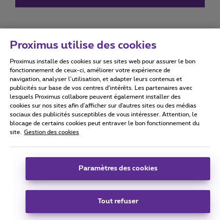
Proximus utilise des cookies
Proximus installe des cookies sur ses sites web pour assurer le bon
Conditions d'utilisation
Accessibility statement
fonctionnement de ceux-ci, améliorer votre expérience de
navigation, analyser l’utilisation, et adapter leurs contenus et
publicités sur base de vos centres d’intérêts. Les partenaires avec
lesquels Proximus collabore peuvent également installer des
cookies sur nos sites afin d’afficher sur d'autres sites ou des médias
sociaux des publicités susceptibles de vous intéresser. Attention, le
Tous droits réservés. ©
2026
Proximus
blocage de certains cookies peut entraver le bon fonctionnement du
site.
Gestion des cookies
Conditions générales, info consommateur
Liste des prix et tarifs
Accessibilité
Vie privée
Politique de gestion des cookies
Cookie manager
Coordonnées de l’entreprise
Paramètres des cookies
Ce site a été créé et est géré conformément au droit belge.
Boulevard du Roi Albert II 27 - B-1030 Bruxelles.
Tout refuser