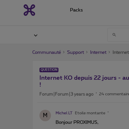
Packs
Communauté
Support
Internet
Interne
QUESTION
Internet KO depuis 22 jours - a
!
Forum|Forum|3 years ago
24 commentair
Michel LT
Etoile montante
M
Bonjour PROXIMUS,