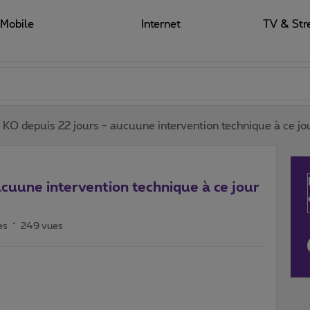
Mobile
Internet
TV & Str
t KO depuis 22 jours - aucuune intervention technique à ce jou
ucuune intervention technique à ce jour
es
249 vues