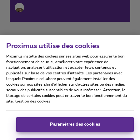
Proximus utilise des cookies
Proximus installe des cookies sur ses sites web pour assurer le bon
Conditions d'utilisation
Accessibility statement
fonctionnement de ceux-ci, améliorer votre expérience de
navigation, analyser l’utilisation, et adapter leurs contenus et
publicités sur base de vos centres d’intérêts. Les partenaires avec
lesquels Proximus collabore peuvent également installer des
cookies sur nos sites afin d’afficher sur d'autres sites ou des médias
sociaux des publicités susceptibles de vous intéresser. Attention, le
Tous droits réservés. ©
2026
Proximus
blocage de certains cookies peut entraver le bon fonctionnement du
site.
Gestion des cookies
Conditions générales, info consommateur
Liste des prix et tarifs
Accessibilité
Vie privée
Politique de gestion des cookies
Cookie manager
Coordonnées de l’entreprise
Paramètres des cookies
Ce site a été créé et est géré conformément au droit belge.
Boulevard du Roi Albert II 27 - B-1030 Bruxelles.