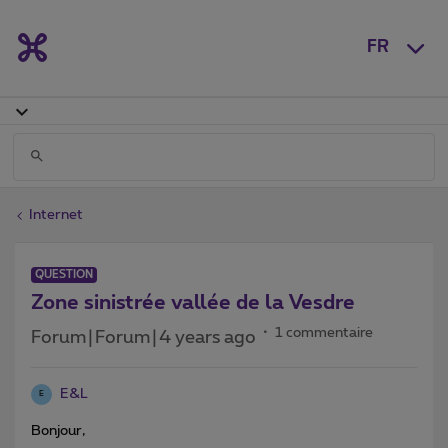
FR
Internet
QUESTION
Zone sinistrée vallée de la Vesdre
1 commentaire
Forum|Forum|4 years ago
E&L
E
Bonjour,