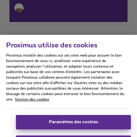
Proximus utilise des cookies
Proximus installe des cookies sur ses sites web pour assurer le bon
Conditions d'utilisation
Accessibility statement
fonctionnement de ceux-ci, améliorer votre expérience de
navigation, analyser l’utilisation, et adapter leurs contenus et
publicités sur base de vos centres d’intérêts. Les partenaires avec
lesquels Proximus collabore peuvent également installer des
cookies sur nos sites afin d’afficher sur d'autres sites ou des médias
sociaux des publicités susceptibles de vous intéresser. Attention, le
Tous droits réservés. ©
2026
Proximus
blocage de certains cookies peut entraver le bon fonctionnement du
site.
Gestion des cookies
Conditions générales, info consommateur
Liste des prix et tarifs
Accessibilité
Vie privée
Politique de gestion des cookies
Cookie manager
Coordonnées de l’entreprise
Paramètres des cookies
Ce site a été créé et est géré conformément au droit belge.
Boulevard du Roi Albert II 27 - B-1030 Bruxelles.