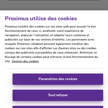
Proximus utilise des cookies
Proximus installe des cookies sur ses sites web pour assurer le bon
Conditions d'utilisation
Accessibility statement
fonctionnement de ceux-ci, améliorer votre expérience de
navigation, analyser l’utilisation, et adapter leurs contenus et
publicités sur base de vos centres d’intérêts. Les partenaires avec
lesquels Proximus collabore peuvent également installer des
cookies sur nos sites afin d’afficher sur d'autres sites ou des médias
sociaux des publicités susceptibles de vous intéresser. Attention, le
Tous droits réservés. ©
2026
Proximus
blocage de certains cookies peut entraver le bon fonctionnement du
site.
Gestion des cookies
Conditions générales, info consommateur
Liste des prix et tarifs
Accessibilité
Vie privée
Politique de gestion des cookies
Cookie manager
Coordonnées de l’entreprise
Paramètres des cookies
Ce site a été créé et est géré conformément au droit belge.
Boulevard du Roi Albert II 27 - B-1030 Bruxelles.
Tout refuser
Carrier & Wholesale Solutions