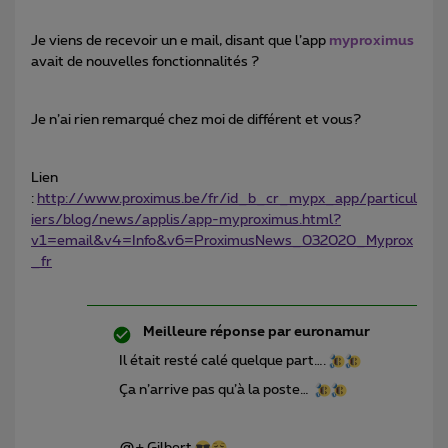
Je viens de recevoir un e mail, disant que l’app
myproximus
avait de nouvelles fonctionnalités ?
Je n’ai rien remarqué chez moi de différent et vous?
Lien
:
http://www.proximus.be/fr/id_b_cr_mypx_app/particul
iers/blog/news/applis/app-myproximus.html?
v1=email&v4=Info&v6=ProximusNews_032020_Myprox
_fr
Meilleure réponse par
euronamur
Il était resté calé quelque part….
Ça n’arrive pas qu’à la poste…
@+ Gilbert