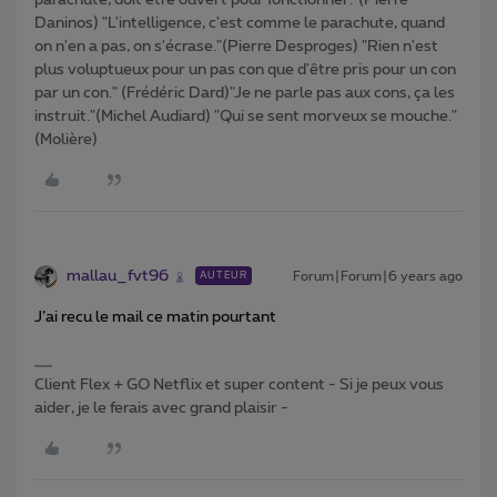
parachute, doit être ouvert pour fonctionner."(Pierre
Daninos) "L'intelligence, c'est comme le parachute, quand
on n'en a pas, on s'écrase."(Pierre Desproges) "Rien n'est
plus voluptueux pour un pas con que d'être pris pour un con
par un con." (Frédéric Dard)"Je ne parle pas aux cons, ça les
instruit."(Michel Audiard) "Qui se sent morveux se mouche."
(Molière)
mallau_fvt96
Forum|Forum|6 years ago
AUTEUR
J’ai recu le mail ce matin pourtant
Client Flex + GO Netflix et super content - Si je peux vous
aider, je le ferais avec grand plaisir -