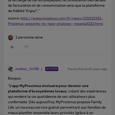
la recharge de cartes prépayées, la consultation des détails
de facturation et de consommation ainsi que la plateforme
de fidélité ‘Enjoy!’.”
source:
http://www.proximus.com/fr/news/20200331-
Proximus-presents-its-new-strategy--inspire2022.html
1 personne aime
mallau_fvt96
Forum|Forum|6 years ago
AUTEUR
Bonjour,
“
L'app MyProximus évoluera pour devenir une
plateforme d'écosystèmes locaux
, créant des expériences
qui rendent la vie quotidienne de ses utilisateurs plus
confortable. Dès aujourd'hui, MyProximus propose Family
Life, un nouveau service gratuit permettant aux familles de
mieux planifier ensemble leurs activités (grâce à un