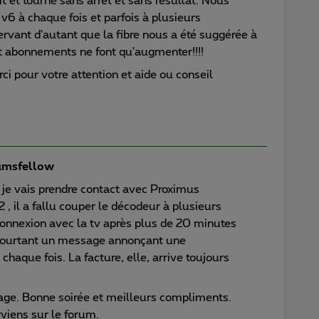
ît et tourne sans arrêt et sans resultat. Nous
6 à chaque fois et parfois à plusieurs
ervant d'autant que la fibre nous a été suggérée à
 et abonnements ne font qu'augmenter!!!!
ci pour votre attention et aide ou conseil
msfellow
 je vais prendre contact avec Proximus
 , il a fallu couper le décodeur à plusieurs
connexion avec la tv après plus de 20 minutes
.Pourtant un message annonçant une
 chaque fois. La facture, elle, arrive toujours
age. Bonne soirée et meilleurs compliments.
erviens sur le forum.