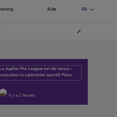
eaming
Aide
FR
La Jupiler Pro League est de retour :
consultez le calendrier sportif Pickx
il y a 2 heures