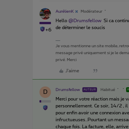
AurélienK
Modérateur
Hello
@Drumsfellow
Si ca continu
de déterminer le soucis
+6
Je vous mentionne un site mobile, retrou
message privé uniquement si je le dema
privé. Merci
J'aime
Drumsfellow
Habitué
AUTEUR
D
Merci pour votre réaction mais je 
personnellement. Ce soir, 14/2 , il
pour enfin avoir une connexion ave
infructueuses..Pourtant un messag
chaque fois. La facture, elle, arriv