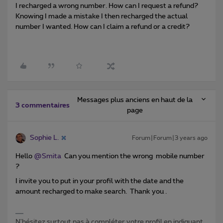
I recharged a wrong number. How can I request a refund?
Knowing I made a mistake I then recharged the actual
number I wanted. How can I claim a refund or a credit?
Messages plus anciens en haut de la
3 commentaires
page
Sophie L.
Forum|Forum|3 years ago
Hello
@Smita
Can you mention the wrong mobile number
?
I invite you to put in your profil with the date and the
amount recharged to make search. Thank you .
N'hésitez surtout pas à compléter votre profil en indiquant