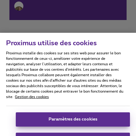
Proximus utilise des cookies
Proximus installe des cookies sur ses sites web pour assurer le bon
Conditions d'utilisation
Accessibility statement
fonctionnement de ceux-ci, améliorer votre expérience de
navigation, analyser l’utilisation, et adapter leurs contenus et
publicités sur base de vos centres d’intérêts. Les partenaires avec
lesquels Proximus collabore peuvent également installer des
cookies sur nos sites afin d’afficher sur d'autres sites ou des médias
sociaux des publicités susceptibles de vous intéresser. Attention, le
Tous droits réservés. ©
2026
Proximus
blocage de certains cookies peut entraver le bon fonctionnement du
site.
Gestion des cookies
Conditions générales, info consommateur
Liste des prix et tarifs
Accessibilité
Vie privée
Politique de gestion des cookies
Cookie manager
Coordonnées de l’entreprise
Paramètres des cookies
Ce site a été créé et est géré conformément au droit belge.
Boulevard du Roi Albert II 27 - B-1030 Bruxelles.