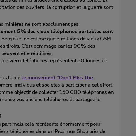
aites de mines situées entre autres au Congo. Et
itation des ouvriers, la corruption et la guerre sont
ons minières ne sont absolument pas
lement 5% des vieux téléphones portables sont
n Belgique, on estime que 3 millions de vieux GSM
des tiroirs. C’est dommage car les 90% des
peuvent être réutilisés.
ns de vieux téléphones représentent 30 tonnes de
imus lance
le mouvement "Don't Miss The
bre, individus et sociétés à participer à cet effort
comme objectif de collecter 150 000 téléphones en
 ramenez vos anciens téléphones et partagez le
M
tre part mais cela représente énormément pour
iens téléphones dans un Proximus Shop près de