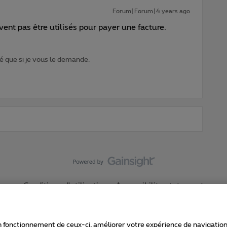
Forum|Forum|4 years ago
vent pas être utilisés pour payer une facture.
 que si je vous le demande.
Conditions d'utilisation
Accessibility statement
 fonctionnement de ceux-ci, améliorer votre expérience de navigation, a