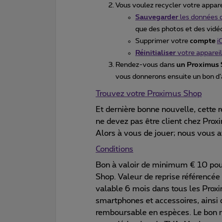
Vous voulez recycler votre appare
Sauvegarder
les données d
que des photos et des vidéo
Supprimer votre
compte
i
Réinitialiser
votre appareil
Rendez-vous dans
un Proximus
vous donnerons ensuite un bon d’a
Trouvez votre Proximus Shop
Et dernière bonne nouvelle, cette 
ne devez pas être client chez Prox
Alors à vous de jouer; nous vous 
Conditions
Bon à valoir de minimum € 10 po
Shop. Valeur de reprise référencée
valable 6 mois dans tous les Pro
smartphones et accessoires, ainsi
remboursable en espèces. Le bon ne