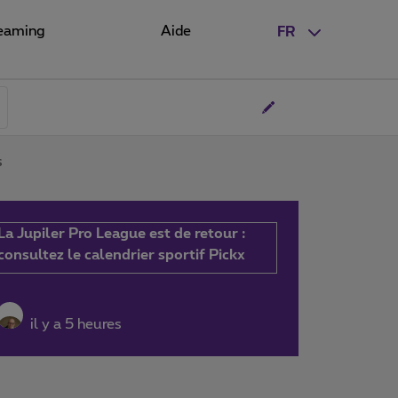
eaming
Aide
FR
s
La Jupiler Pro League est de retour :
consultez le calendrier sportif Pickx
il y a 5 heures