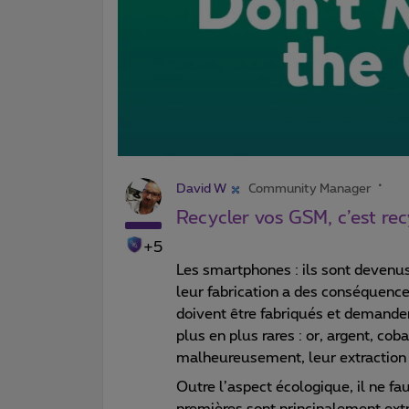
David W
Community Manager
Recycler vos GSM, c’est rec
+5
Les smartphones : ils sont devenus
leur fabrication a des conséquenc
doivent être fabriqués et demande
plus en plus rares : or, argent, cob
malheureusement, leur extraction e
Outre l’aspect écologique, il ne fa