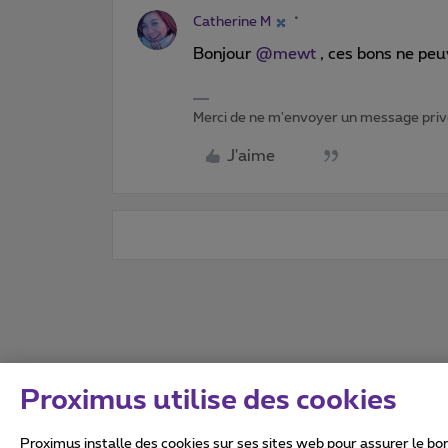
Catherine M
Bonjour
@mewt
, ces bons ne peu
Merci de ne m'envoyer un message privé
J'aime
Proximus utilise des cookies
Proximus installe des cookies sur ses sites web pour assurer le bon