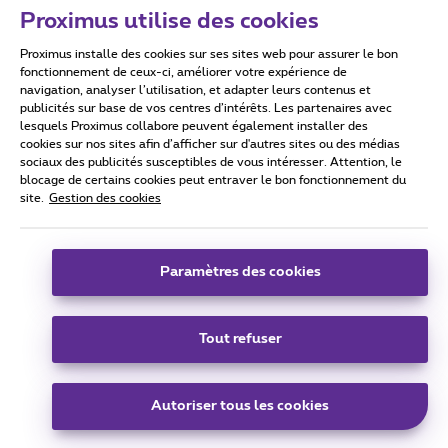
Proximus utilise des cookies
Proximus installe des cookies sur ses sites web pour assurer le bon
Conditions d'utilisation
Accessibility statement
fonctionnement de ceux-ci, améliorer votre expérience de
navigation, analyser l’utilisation, et adapter leurs contenus et
publicités sur base de vos centres d’intérêts. Les partenaires avec
lesquels Proximus collabore peuvent également installer des
cookies sur nos sites afin d’afficher sur d'autres sites ou des médias
sociaux des publicités susceptibles de vous intéresser. Attention, le
Tous droits réservés. ©
2026
Proximus
blocage de certains cookies peut entraver le bon fonctionnement du
site.
Gestion des cookies
Conditions générales, info consommateur
Liste des prix et tarifs
Accessibilité
Vie privée
Politique de gestion des cookies
Cookie manager
Coordonnées de l’entreprise
Paramètres des cookies
Ce site a été créé et est géré conformément au droit belge.
Boulevard du Roi Albert II 27 - B-1030 Bruxelles.
Tout refuser
Carrier & Wholesale Solutions
Autoriser tous les cookies
Proximus Group
|
Telindus
Jobs
|
Sitemap