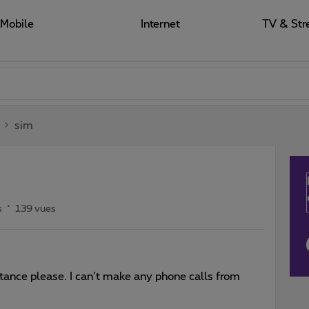
Mobile
Internet
TV & Str
sim
s
139 vues
stance please. I can’t make any phone calls from