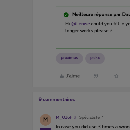
Meilleure réponse par
Dav
Hi
@Lenise
could you fill in 
longer works please ?
proximus
pickx
J'aime
9 commentaires
M_016F
Spécialiste
M
In case you did use 3 times a wron