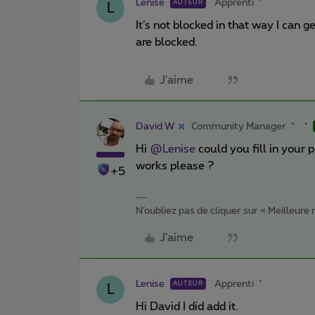
Lenise
Apprenti
AUTEUR
L
It’s not blocked in that way I can 
are blocked.
J'aime
David W
Community Manager
Hi
@Lenise
could you fill in your 
works please ?
+5
N’oubliez pas de cliquer sur « Meilleure
J'aime
Lenise
Apprenti
AUTEUR
L
Hi David I did add it.