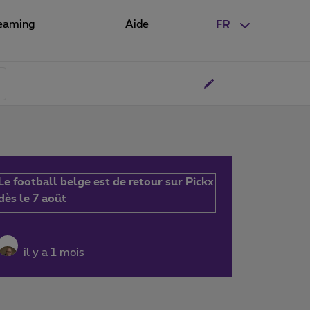
eaming
Aide
FR
Le football belge est de retour sur Pickx
dès le 7 août
il y a 1 mois