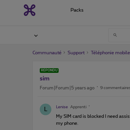
Packs
Communauté
Support
Téléphonie mobile
RÉPONDU
sim
Forum|Forum|5 years ago
9 commentaire
Lenise
Apprenti
L
My SIM card is blocked I need assi
my phone.