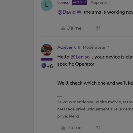
Lenise
Apprenti
AUTEUR
L
@David W
the sms is working now.
J'aime
AurélienK
Modérateur
Hello
@Lenise
, your device is clas
specific Operator
+6
We’ll check which one and we’ll k
Je vous mentionne un site mobile, retrou
message privé uniquement si je le dema
privé. Merci
J'aime