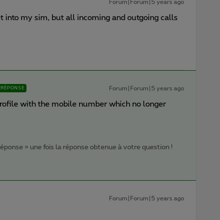
Forum|Forum|5 years ago
get into my sim, but all incoming and outgoing calls
Forum|Forum|5 years ago
RÉPONSE
profile with the mobile number which no longer
 réponse » une fois la réponse obtenue à votre question !
Forum|Forum|5 years ago