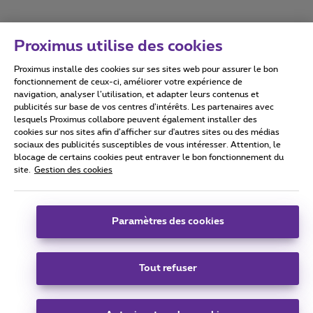
Proximus utilise des cookies
Proximus installe des cookies sur ses sites web pour assurer le bon
Conditions d'utilisation
Accessibility statement
fonctionnement de ceux-ci, améliorer votre expérience de
navigation, analyser l’utilisation, et adapter leurs contenus et
publicités sur base de vos centres d’intérêts. Les partenaires avec
lesquels Proximus collabore peuvent également installer des
cookies sur nos sites afin d’afficher sur d'autres sites ou des médias
sociaux des publicités susceptibles de vous intéresser. Attention, le
Tous droits réservés. ©
2026
Proximus
blocage de certains cookies peut entraver le bon fonctionnement du
site.
Gestion des cookies
Conditions générales, info consommateur
Liste des prix et tarifs
Accessibilité
Vie privée
Politique de gestion des cookies
Cookie manager
Coordonnées de l’entreprise
Paramètres des cookies
Ce site a été créé et est géré conformément au droit belge.
Boulevard du Roi Albert II 27 - B-1030 Bruxelles.
Tout refuser
Carrier & Wholesale Solutions