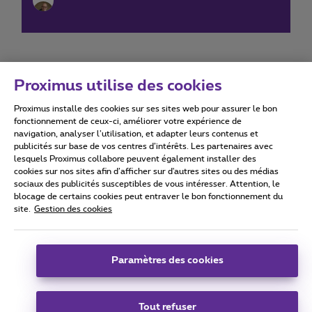
Proximus utilise des cookies
Proximus installe des cookies sur ses sites web pour assurer le bon
Conditions d'utilisation
Accessibility statement
fonctionnement de ceux-ci, améliorer votre expérience de
navigation, analyser l’utilisation, et adapter leurs contenus et
publicités sur base de vos centres d’intérêts. Les partenaires avec
lesquels Proximus collabore peuvent également installer des
cookies sur nos sites afin d’afficher sur d'autres sites ou des médias
sociaux des publicités susceptibles de vous intéresser. Attention, le
Tous droits réservés. ©
2026
Proximus
blocage de certains cookies peut entraver le bon fonctionnement du
site.
Gestion des cookies
Conditions générales, info consommateur
Liste des prix et tarifs
Accessibilité
Vie privée
Politique de gestion des cookies
Cookie manager
Coordonnées de l’entreprise
Paramètres des cookies
Ce site a été créé et est géré conformément au droit belge.
Boulevard du Roi Albert II 27 - B-1030 Bruxelles.
Tout refuser