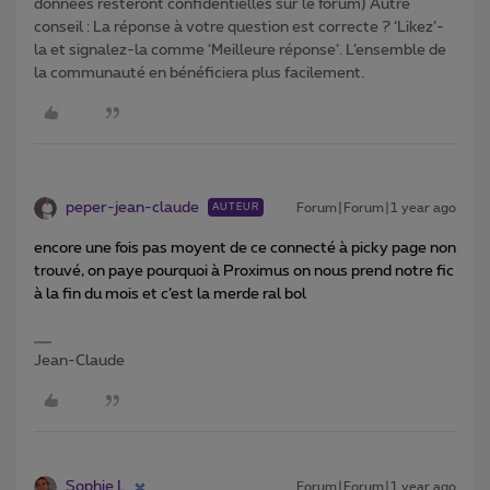
données resteront confidentielles sur le forum) Autre
conseil : La réponse à votre question est correcte ? ‘Likez’-
la et signalez-la comme ‘Meilleure réponse’. L’ensemble de
la communauté en bénéficiera plus facilement.
peper-jean-claude
Forum|Forum|1 year ago
AUTEUR
encore une fois pas moyent de ce connecté à picky page non
trouvé, on paye pourquoi à Proximus on nous prend notre fic
à la fin du mois et c’est la merde ral bol
Jean-Claude
Sophie L.
Forum|Forum|1 year ago