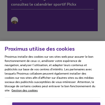
consultez le calendrier sportif Pickx
Proximus utilise des cookies
Proximus installe des cookies sur ses sites web pour assurer le bon
Conditions d'utilisation
Accessibility statement
fonctionnement de ceux-ci, améliorer votre expérience de
navigation, analyser l’utilisation, et adapter leurs contenus et
publicités sur base de vos centres d’intérêts. Les partenaires avec
lesquels Proximus collabore peuvent également installer des
cookies sur nos sites afin d’afficher sur d'autres sites ou des médias
sociaux des publicités susceptibles de vous intéresser. Attention, le
Tous droits réservés. ©
2026
Proximus
blocage de certains cookies peut entraver le bon fonctionnement du
site.
Gestion des cookies
Conditions générales, info consommateur
Liste des prix et tarifs
Accessibilité
Vie privée
Politique de gestion des cookies
Cookie manager