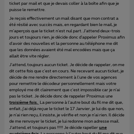
ticket par mail et que je devais coller à la boîte afin que je
puisse le remettre.
Je reçois effectivement un mail disant que mon contrat a
été résilié avec succès mais, en regardant bien le mail, je
m'aperçois que le ticket n'est nul part. J'attend deux-trois
jours et toujours rien, je décide donc d'appeler Proximus afin
d'avoir des nouvelles et la personne au téléphone me dit
que les données avaient été mal encodées mais que ça
allait être vite régler.
J'attend, toujours aucun ticket. Je décide de rappeler, on me
dit cette fois que c'est en cours. Ne recevant aucun ticket, je
décide de me rendre directement à l'une de vos agences
pour remettre le décodeur personnellement mais votre
employé me dit clairement que c'est impossible car je n'ai
pas le ticket. Je décide donc de rappeler Proximus une
troisième fois.
La personne à l'autre bout du fil me dit que,
enfait, j'ai déjà reçue le ticket le 17 Janvier, je lui dis que non,
je n'ai rien reçu, il insiste, je vérifie et non je n'ai rien. Il décide
de me renvoyer le ticket, je lui redonne mon adresse mail.
J'attend, et toujours pas !!!!! Je décide rapeller
une
quatrième fois
​​. La personne à l'autre bout du fil me dit que