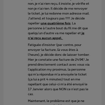
non, je n'ai rien reçu, il insiste, je vérifie et
non je n'ai rien. Il décide de me renvoyer
le ticket, je lui redonne mon adresse mail.
J'attend, et toujours pas !!!!! Je décide
rapeller
une quatrième fois
​​. La
personne à l'autre bout du fil me dit que
quelqu'un d'autre va me rapeller et
je
n'ai reçu aucun appel.
Fatiguée d'insister (par contre, pour
envoyer la facture, là vous êtes à
l'heure), je décide donc de laisser tomber.
Hier je constate une facture de 249€! Je
prend directement contact avec vous via
l'application my proximus, la personne
qui m'a répondue m'a envoyée le ticket
(ça lui a prit 4 minutes) tout en me
rapellant que celui-ci m'a été envoyé le
17 Janvier alors que NON ce n'est pas le
cas.
Maintenant, le problème est que je ne