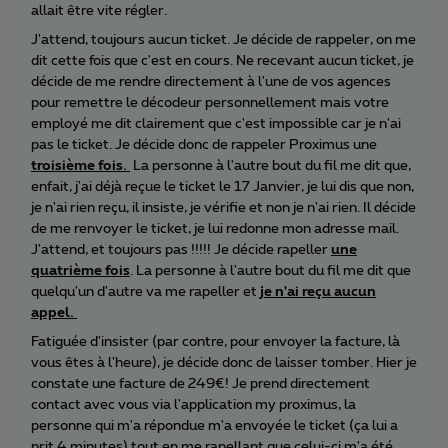
allait être vite régler.
J'attend, toujours aucun ticket. Je décide de rappeler, on me
dit cette fois que c'est en cours. Ne recevant aucun ticket, je
décide de me rendre directement à l'une de vos agences
pour remettre le décodeur personnellement mais votre
employé me dit clairement que c'est impossible car je n'ai
pas le ticket. Je décide donc de rappeler Proximus une
troisième fois.
La personne à l'autre bout du fil me dit que,
enfait, j'ai déjà reçue le ticket le 17 Janvier, je lui dis que non,
je n'ai rien reçu, il insiste, je vérifie et non je n'ai rien. Il décide
de me renvoyer le ticket, je lui redonne mon adresse mail.
J'attend, et toujours pas !!!!! Je décide rapeller
une
quatrième fois
​​. La personne à l'autre bout du fil me dit que
quelqu'un d'autre va me rapeller et
je n'ai reçu aucun
appel.
Fatiguée d'insister (par contre, pour envoyer la facture, là
vous êtes à l'heure), je décide donc de laisser tomber. Hier je
constate une facture de 249€! Je prend directement
contact avec vous via l'application my proximus, la
personne qui m'a répondue m'a envoyée le ticket (ça lui a
prit 4 minutes) tout en me rapellant que celui-ci m'a été