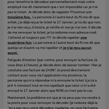
pour remettre le décodeur personnellement mais votre
employé me dit clairement que c'est impossible car je n'ai
pas le ticket. Je décide donc de rappeler Proximus une
troisième fois.
La personne à l'autre bout du fil me dit que,
enfait, j'ai déjà reçue le ticket le 17 Janvier, je lui dis que non,
je n'ai rien reçu, il insiste, je vérifie et non je n'ai rien. Il décide
de me renvoyer le ticket, je lui redonne mon adresse mail.
J'attend, et toujours pas !!!!! Je décide rapeller
une
quatrième fois
​​. La personne à l'autre bout du fil me dit que
quelqu'un d'autre va me rapeller et
je n'ai reçu aucun
appel.
Fatiguée d'insister (par contre, pour envoyer la facture, là
vous êtes à l'heure), je décide donc de laisser tomber. Hier je
constate une facture de 249€! Je prend directement
contact avec vous via l'application my proximus, la
personne qui m'a répondue m'a envoyée le ticket (ça lui a
prit 4 minutes) tout en me rapellant que celui-ci m'a été
envoyé le 17 Janvier alors que NON ce n'est pas le cas.
Maintenant, le problème est que je ne peux pas me rendre à
la poste pour vous renvoyer le décoder (je redoute déjà le
"on a pas reçu votre décodeur madame, on vous facturera