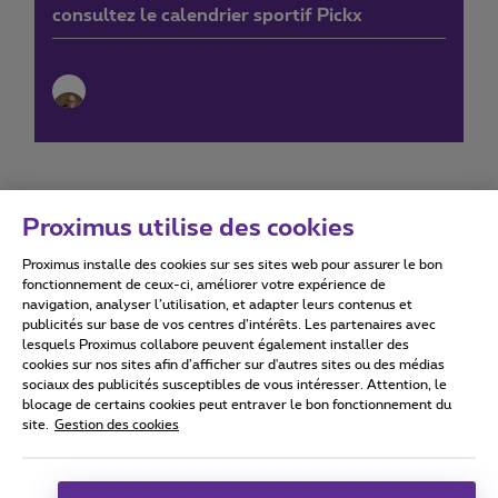
consultez le calendrier sportif Pickx
Proximus utilise des cookies
Proximus installe des cookies sur ses sites web pour assurer le bon
Conditions d'utilisation
Accessibility statement
fonctionnement de ceux-ci, améliorer votre expérience de
navigation, analyser l’utilisation, et adapter leurs contenus et
publicités sur base de vos centres d’intérêts. Les partenaires avec
lesquels Proximus collabore peuvent également installer des
cookies sur nos sites afin d’afficher sur d'autres sites ou des médias
sociaux des publicités susceptibles de vous intéresser. Attention, le
Tous droits réservés. ©
2026
Proximus
blocage de certains cookies peut entraver le bon fonctionnement du
site.
Gestion des cookies
Conditions générales, info consommateur
Liste des prix et tarifs
Accessibilité
Vie privée
Politique de gestion des cookies
Cookie manager
Coordonnées de l’entreprise