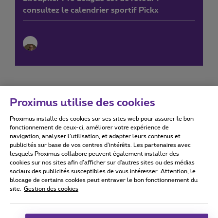
consultez le calendrier sportif Pickx
Proximus utilise des cookies
Proximus installe des cookies sur ses sites web pour assurer le bon
Conditions d'utilisation
Accessibility statement
fonctionnement de ceux-ci, améliorer votre expérience de
navigation, analyser l’utilisation, et adapter leurs contenus et
publicités sur base de vos centres d’intérêts. Les partenaires avec
lesquels Proximus collabore peuvent également installer des
cookies sur nos sites afin d’afficher sur d'autres sites ou des médias
sociaux des publicités susceptibles de vous intéresser. Attention, le
Tous droits réservés. ©
2026
Proximus
blocage de certains cookies peut entraver le bon fonctionnement du
site.
Gestion des cookies
Conditions générales, info consommateur
Liste des prix et tarifs
Accessibilité
Vie privée
Politique de gestion des cookies
Cookie manager