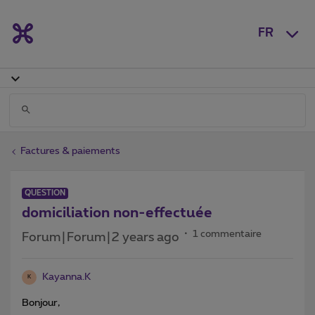
FR
Factures & paiements
QUESTION
domiciliation non-effectuée
1 commentaire
Forum|Forum|2 years ago
Kayanna.K
K
Bonjour,