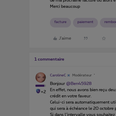
de ma prochaine facture ou alors 
Merci beaucoup
facture
paiement
rembo
J'aime
1 commentaire
CarolineC
Modérateur
Bonjour
@Ben45928
En effet, nous avons bien reçu deu
+2
crédit en votre faveur.
Celui-ci sera automatiquement util
qui sera à échéance le 20 octobre 
Si dans l’intervalle vous souhaite