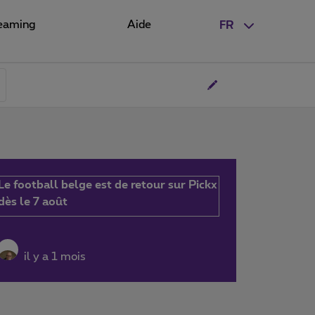
eaming
Aide
FR
Le football belge est de retour sur Pickx
dès le 7 août
il y a 1 mois