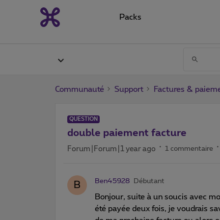
Packs
Communauté
Support
Factures & paiem
QUESTION
double paiement facture
Forum|Forum|1 year ago
1 commentaire
Ben45928
Débutant
B
Bonjour, suite à un soucis avec mo
été payée deux fois, je voudrais s