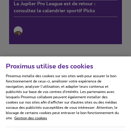
La Jupiler Pro League est de retour :
consultez le calendrier sportif Pickx
Proximus utilise des cookies
Proximus installe des cookies sur ses sites web pour assurer le bon
Conditions d'utilisation
Accessibility statement
fonctionnement de ceux-ci, améliorer votre expérience de
navigation, analyser l’utilisation, et adapter leurs contenus et
publicités sur base de vos centres d’intérêts. Les partenaires avec
lesquels Proximus collabore peuvent également installer des
cookies sur nos sites afin d’afficher sur d'autres sites ou des médias
sociaux des publicités susceptibles de vous intéresser. Attention, le
Tous droits réservés. ©
2026
Proximus
blocage de certains cookies peut entraver le bon fonctionnement du
site.
Gestion des cookies
Conditions générales, info consommateur
Liste des prix et tarifs
Accessibilité
Vie privée