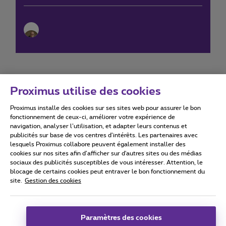
Proximus utilise des cookies
Proximus installe des cookies sur ses sites web pour assurer le bon
Conditions d'utilisation
Accessibility statement
fonctionnement de ceux-ci, améliorer votre expérience de
navigation, analyser l’utilisation, et adapter leurs contenus et
publicités sur base de vos centres d’intérêts. Les partenaires avec
lesquels Proximus collabore peuvent également installer des
cookies sur nos sites afin d’afficher sur d'autres sites ou des médias
sociaux des publicités susceptibles de vous intéresser. Attention, le
Tous droits réservés. ©
2026
Proximus
blocage de certains cookies peut entraver le bon fonctionnement du
site.
Gestion des cookies
Conditions générales, info consommateur
Liste des prix et tarifs
Accessibilité
Vie privée
Politique de gestion des cookies
Cookie manager
Coordonnées de l’entreprise
Paramètres des cookies
Ce site a été créé et est géré conformément au droit belge.