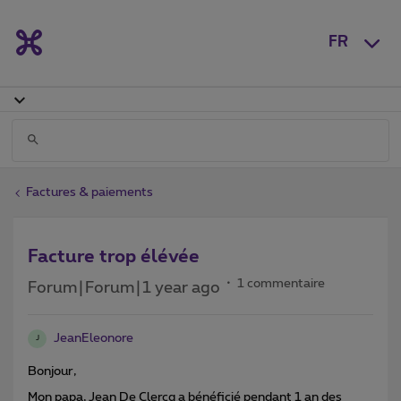
FR
Factures & paiements
Facture trop élévée
1 commentaire
Forum|Forum|1 year ago
JeanEleonore
J
Bonjour,
Mon papa, Jean De Clercq a bénéficié pendant 1 an des