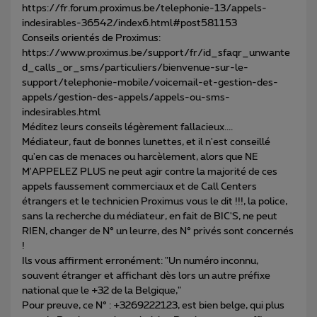
https://fr.forum.proximus.be/telephonie-13/appels-
indesirables-36542/index6.html#post581153
Conseils orientés de Proximus:
https://www.proximus.be/support/fr/id_sfaqr_unwante
d_calls_or_sms/particuliers/bienvenue-sur-le-
support/telephonie-mobile/voicemail-et-gestion-des-
appels/gestion-des-appels/appels-ou-sms-
indesirables.html
Méditez leurs conseils légèrement fallacieux....
Médiateur, faut de bonnes lunettes, et il n'est conseillé
qu'en cas de menaces ou harcèlement, alors que NE
M'APPELEZ PLUS ne peut agir contre la majorité de ces
appels faussement commerciaux et de Call Centers
étrangers et le technicien Proximus vous le dit !!!, la police,
sans la recherche du médiateur, en fait de BIC'S, ne peut
RIEN, changer de N° un leurre, des N° privés sont concernés
!
Ils vous affirment erronément: "Un numéro inconnu,
souvent étranger et affichant dès lors un autre préfixe
national que le +32 de la Belgique,"
Pour preuve, ce N° : +3269222123, est bien belge, qui plus