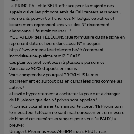
Le PRINCIPAL et le SEUL efficace pour la majorité des
appels qui vu les prix sont émis de Call centers étrangers ,
même s'ils peuvent afficher des N° belges ou autres et
bizarrement reprennent très vite des N° récemment
abandonné..il faudrait creuser !!!
MÉDIATEUR des TÉLÉCOMS: sue formulaire du site signé en
reprenant date et heure donc aussi N° masqués !
http://www.mediateurtelecom.be/fr/comment-
introduire-une-plainte.html?IDC=18
Ces plaintes profitent aussi à plusieurs personnes !
Vous aurez 90% d'appels en moins
Vous comprendrez pourquoi PROXIMUS le met
discrètement et surtout pas en caractères gras comme les
autres !
et invite hypocritement à contacter la police et à changer
de N° , alaors que des N° privés sont appelés !
Proximus vous affirme, la main sur le coeur: "Ni Proximus ni
le médiateur télécom ne sont malheureusement en mesure
de bloqué ces numéros étrangers pour vous."= FAUX, la
preuve:
Un agent Proximus vous AFFIRME qu’il PEUT, mais