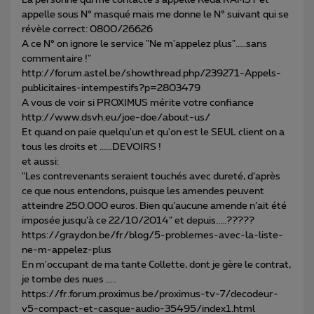
La personne qui me contacte s'appelle Reda RAMSY et
appelle sous N° masqué mais me donne le N° suivant qui se
révèle correct: 0800/26626
A ce N° on ignore le service "Ne m'appelez plus".....sans
commentaire !"
http://forum.astel.be/showthread.php/239271-Appels-
publicitaires-intempestifs?p=2803479
A vous de voir si PROXIMUS mérite votre confiance
http://www.dsvh.eu/joe-doe/about-us/
Et quand on paie quelqu'un et qu'on est le SEUL client on a
tous les droits et ......DEVOIRS !
et aussi:
"Les contrevenants seraient touchés avec dureté, d’après
ce que nous entendons, puisque les amendes peuvent
atteindre 250.000 euros. Bien qu’aucune amende n’ait été
imposée jusqu’à ce 22/10/2014" et depuis.....?????
https://graydon.be/fr/blog/5-problemes-avec-la-liste-
ne-m-appelez-plus
En m'occupant de ma tante Collette, dont je gère le contrat,
je tombe des nues .....
https://fr.forum.proximus.be/proximus-tv-7/decodeur-
v5-compact-et-casque-audio-35495/index1.html