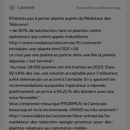
ColetteR
Forum|Forum|8 years ago
C
N’hésitez pas à porter plainte auprès du Médiateur des
Télécoms!
+ de 90% de satisfaction, tant en plaintes contre
opérateurs que contre appels malveillants
http://www.mediateurtelecom.be/fr/comment-
introduire-une-plainte.html?IDC=18
ce n'est pas une plainte en justice, donc une fois la plainte
déposée, c'est terminé !
"Au total, 18.932 plaintes ont été traitées en 2015. Dans
92,48% des cas, une solution acceptable pour l'utilisateur
a été obtenue par un accord à l'amiable. En y ajoutant les
recommandations auxquelles l'opérateur a répondu
positivement, on arrive à 94,21% des dossiers avec une
issue favorable."
Vous comprenez mieux que PROXIMUS ne l'aime pas
beaucoup et ne le recommande JAMAIS ou très rarement !
http://www.lalibre.be/economie/libre-entreprise/le-
mediateur-des-telecoms-epingle-proximus-pour-des-
plaintes-relatives-au-commerce-mobile-