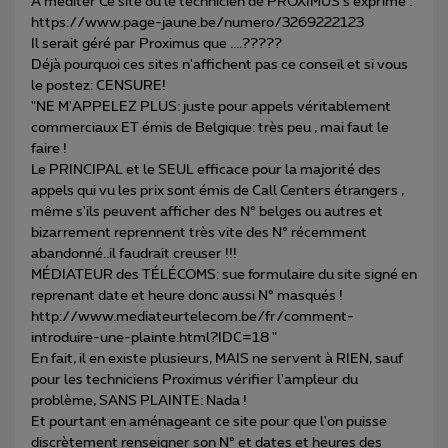
A méditer Ce site où le technicien de PROXIMUS s'exprime :
https://www.page-jaune.be/numero/3269222123
Il serait géré par Proximus que ....?????
Déjà pourquoi ces sites n'affichent pas ce conseil et si vous
le postez: CENSURE!
"NE M'APPELEZ PLUS: juste pour appels véritablement
commerciaux ET émis de Belgique: très peu , mai faut le
faire !
Le PRINCIPAL et le SEUL efficace pour la majorité des
appels qui vu les prix sont émis de Call Centers étrangers ,
même s'ils peuvent afficher des N° belges ou autres et
bizarrement reprennent très vite des N° récemment
abandonné..il faudrait creuser !!!
MÉDIATEUR des TÉLÉCOMS: sue formulaire du site signé en
reprenant date et heure donc aussi N° masqués !
http://www.mediateurtelecom.be/fr/comment-
introduire-une-plainte.html?IDC=18 "
En fait, il en existe plusieurs, MAIS ne servent à RIEN, sauf
pour les techniciens Proximus vérifier l'ampleur du
problème, SANS PLAINTE: Nada !
Et pourtant en aménageant ce site pour que l'on puisse
discrètement renseigner son N° et dates et heures des