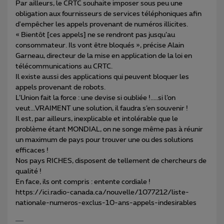
Par ailleurs, le CRTC souhaite imposer sous peu une
obligation aux fournisseurs de services téléphoniques afin
d'empêcher les appels provenant de numéros illicites.
« Bientôt [ces appels] ne se rendront pas jusqu’au
consommateur. Ils vont être bloqués », précise Alain
Garneau, directeur de la mise en application de la loi en
télécommunications au CRTC.
Il existe aussi des applications qui peuvent bloquer les
appels provenant de robots.
L’Union fait la force : une devise si oubliée !.....si l’on
veut...VRAIMENT une solution, il faudra s’en souvenir !
Il est, par ailleurs, inexplicable et intolérable que le
problème étant MONDIAL, on ne songe même pas à réunir
un maximum de pays pour trouver une ou des solutions
efficaces !
Nos pays RICHES, disposent de tellement de chercheurs de
qualité !
En face, ils ont compris : entente cordiale !
https://ici.radio-canada.ca/nouvelle/1077212/liste-
nationale-numeros-exclus-10-ans-appels-indesirables