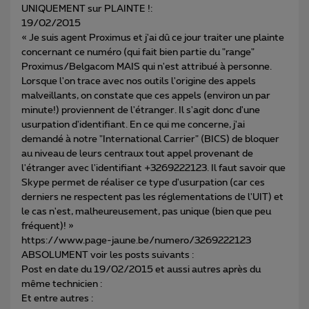
UNIQUEMENT sur PLAINTE !:
19/02/2015
« Je suis agent Proximus et j'ai dû ce jour traiter une plainte
concernant ce numéro (qui fait bien partie du "range"
Proximus/Belgacom MAIS qui n'est attribué à personne.
Lorsque l'on trace avec nos outils l'origine des appels
malveillants, on constate que ces appels (environ un par
minute!) proviennent de l'étranger. Il s'agit donc d'une
usurpation d'identifiant. En ce qui me concerne, j'ai
demandé à notre "International Carrier" (BICS) de bloquer
au niveau de leurs centraux tout appel provenant de
l'étranger avec l'identifiant +3269222123. Il faut savoir que
Skype permet de réaliser ce type d'usurpation (car ces
derniers ne respectent pas les réglementations de l'UIT) et
le cas n'est, malheureusement, pas unique (bien que peu
fréquent)! »
https://www.page-jaune.be/numero/3269222123
ABSOLUMENT voir les posts suivants :
Post en date du 19/02/2015 et aussi autres après du
même technicien :
Et entre autres :