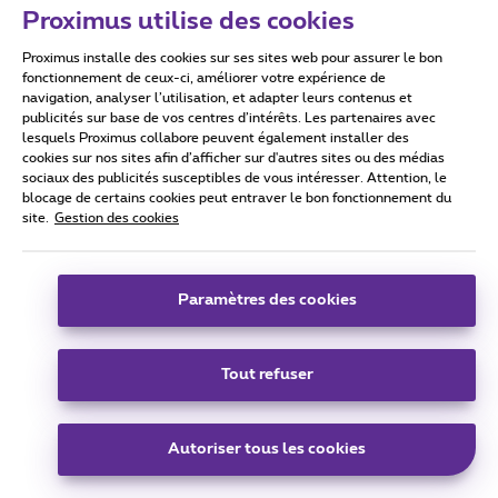
Proximus utilise des cookies
Le pire est que je suis déjà dans la liste et que Proximus
continue de m’appeler !!!!
Proximus installe des cookies sur ses sites web pour assurer le bon
fonctionnement de ceux-ci, améliorer votre expérience de
navigation, analyser l’utilisation, et adapter leurs contenus et
https://www.ne-m-appelez-plus.be/
publicités sur base de vos centres d’intérêts. Les partenaires avec
lesquels Proximus collabore peuvent également installer des
cookies sur nos sites afin d’afficher sur d'autres sites ou des médias
sociaux des publicités susceptibles de vous intéresser. Attention, le
1 personne aime
blocage de certains cookies peut entraver le bon fonctionnement du
site.
Gestion des cookies
Paramètres des cookies
MorganeSom
Forum|Forum|10 months ago
M
Franchement je suis en colère, proximus ne fait que
Tout refuser
m’appeller c’est plusieurs fois par semaine, à chaque fois je
leur pete un cable dessus et ils continuent…. C’est au point
où je pense changer d’opérateur juste pour qu’ils me foutent
Autoriser tous les cookies
la paix !!!!!