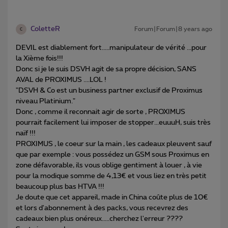
ColetteR
Forum|Forum|8 years ago
C
DEVIL est diablement fort.....manipulateur de vérité ...pour
la Xième fois!!!
Donc si je le suis DSVH agit de sa propre décision, SANS
AVAL de PROXIMUS ....LOL !
"DSVH & Co est un business partner exclusif de Proximus
niveau Platinium."
Donc , comme il reconnait agir de sorte , PROXIMUS
pourrait facilement lui imposer de stopper...euuuH, suis très
naïf !!!
PROXIMUS , le coeur sur la main , les cadeaux pleuvent sauf
que par exemple : vous possédez un GSM sous Proximus en
zone défavorable, ils vous oblige gentiment à louer , à vie
pour la modique somme de 4,13€ et vous liez en très petit
beaucoup plus bas HTVA !!!
Je doute que cet appareil, made in China coûte plus de 10€
et lors d'abonnement à des packs, vous recevrez des
cadeaux bien plus onéreux.....cherchez l'erreur ????