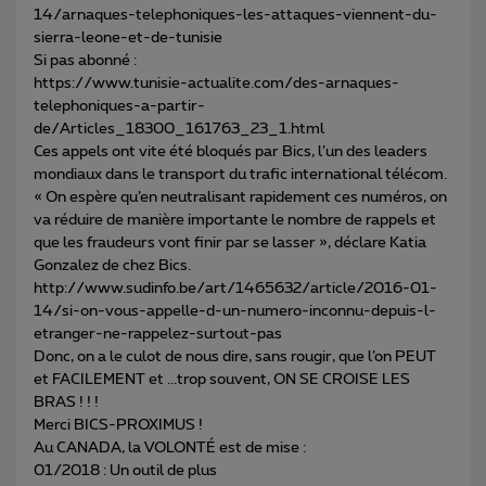
14/arnaques-telephoniques-les-attaques-viennent-du-
sierra-leone-et-de-tunisie
Si pas abonné :
https://www.tunisie-actualite.com/des-arnaques-
telephoniques-a-partir-
de/Articles_18300_161763_23_1.html
Ces appels ont vite été bloqués par Bics, l’un des leaders
mondiaux dans le transport du trafic international télécom.
« On espère qu’en neutralisant rapidement ces numéros, on
va réduire de manière importante le nombre de rappels et
que les fraudeurs vont finir par se lasser », déclare Katia
Gonzalez de chez Bics.
http://www.sudinfo.be/art/1465632/article/2016-01-
14/si-on-vous-appelle-d-un-numero-inconnu-depuis-l-
etranger-ne-rappelez-surtout-pas
Donc, on a le culot de nous dire, sans rougir, que l’on PEUT
et FACILEMENT et ...trop souvent, ON SE CROISE LES
BRAS ! ! !
Merci BICS-PROXIMUS !
Au CANADA, la VOLONTÉ est de mise :
01/2018 : Un outil de plus