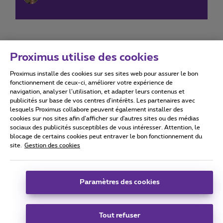
Proximus utilise des cookies
Proximus installe des cookies sur ses sites web pour assurer le bon
Conditions d'utilisation
Accessibility statement
fonctionnement de ceux-ci, améliorer votre expérience de
navigation, analyser l’utilisation, et adapter leurs contenus et
publicités sur base de vos centres d’intérêts. Les partenaires avec
lesquels Proximus collabore peuvent également installer des
cookies sur nos sites afin d’afficher sur d'autres sites ou des médias
sociaux des publicités susceptibles de vous intéresser. Attention, le
Tous droits réservés. ©
2026
Proximus
blocage de certains cookies peut entraver le bon fonctionnement du
site.
Gestion des cookies
Conditions générales, info consommateur
Liste des prix et tarifs
Accessibilité
Vie privée
Politique de gestion des cookies
Cookie manager
Coordonnées de l’entreprise
Paramètres des cookies
Ce site a été créé et est géré conformément au droit belge.
Boulevard du Roi Albert II 27 - B-1030 Bruxelles.
Tout refuser