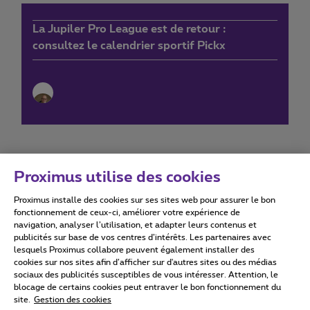
La Jupiler Pro League est de retour :
consultez le calendrier sportif Pickx
Proximus utilise des cookies
Proximus installe des cookies sur ses sites web pour assurer le bon
Conditions d'utilisation
Accessibility statement
fonctionnement de ceux-ci, améliorer votre expérience de
navigation, analyser l’utilisation, et adapter leurs contenus et
publicités sur base de vos centres d’intérêts. Les partenaires avec
lesquels Proximus collabore peuvent également installer des
cookies sur nos sites afin d’afficher sur d'autres sites ou des médias
sociaux des publicités susceptibles de vous intéresser. Attention, le
Tous droits réservés. ©
2026
Proximus
blocage de certains cookies peut entraver le bon fonctionnement du
site.
Gestion des cookies
Conditions générales, info consommateur