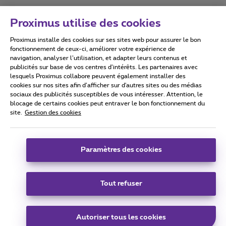
Proximus utilise des cookies
Proximus installe des cookies sur ses sites web pour assurer le bon
Conditions d'utilisation
Accessibility statement
fonctionnement de ceux-ci, améliorer votre expérience de
navigation, analyser l’utilisation, et adapter leurs contenus et
publicités sur base de vos centres d’intérêts. Les partenaires avec
lesquels Proximus collabore peuvent également installer des
cookies sur nos sites afin d’afficher sur d'autres sites ou des médias
sociaux des publicités susceptibles de vous intéresser. Attention, le
Tous droits réservés. ©
2026
Proximus
blocage de certains cookies peut entraver le bon fonctionnement du
site.
Gestion des cookies
Conditions générales, info consommateur
Liste des prix et tarifs
Accessibilité
Vie privée
Politique de gestion des cookies
Cookie manager
Coordonnées de l’entreprise
Paramètres des cookies
Ce site a été créé et est géré conformément au droit belge.
Boulevard du Roi Albert II 27 - B-1030 Bruxelles.
Tout refuser
Carrier & Wholesale Solutions
Autoriser tous les cookies
Proximus Group
|
Telindus