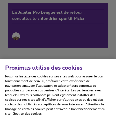
La Jupiler Pro League est de retour :
consultez le calendrier sportif Pickx
Proximus utilise des cookies
Proximus installe des cookies sur ses sites web pour assurer le bon
Conditions d'utilisation
Accessibility statement
fonctionnement de ceux-ci, améliorer votre expérience de
navigation, analyser l’utilisation, et adapter leurs contenus et
publicités sur base de vos centres d’intérêts. Les partenaires avec
lesquels Proximus collabore peuvent également installer des
cookies sur nos sites afin d’afficher sur d'autres sites ou des médias
sociaux des publicités susceptibles de vous intéresser. Attention, le
Tous droits réservés. ©
2026
Proximus
blocage de certains cookies peut entraver le bon fonctionnement du
site.
Gestion des cookies
Conditions générales, info consommateur