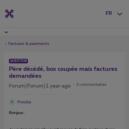
FR
Factures & paiements
QUESTION
Père décédé, box coupée mais factures
demandées
2 commentaires
Forum|Forum|1 year ago
Presilia
P
Bonjour,