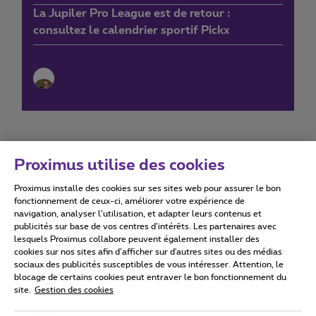
La Jupiler Pro League est de retour :
consultez le calendrier sportif Pickx
Proximus utilise des cookies
Proximus installe des cookies sur ses sites web pour assurer le bon
Conditions d'utilisation
Accessibility statement
fonctionnement de ceux-ci, améliorer votre expérience de
navigation, analyser l’utilisation, et adapter leurs contenus et
publicités sur base de vos centres d’intérêts. Les partenaires avec
lesquels Proximus collabore peuvent également installer des
cookies sur nos sites afin d’afficher sur d'autres sites ou des médias
sociaux des publicités susceptibles de vous intéresser. Attention, le
Tous droits réservés. ©
2026
Proximus
blocage de certains cookies peut entraver le bon fonctionnement du
site.
Gestion des cookies
Conditions générales, info consommateur
Liste des prix et tarifs
Accessibilité
Vie privée