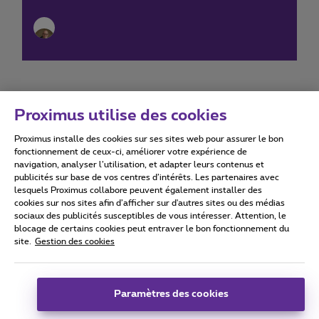
Proximus utilise des cookies
Proximus installe des cookies sur ses sites web pour assurer le bon
Conditions d'utilisation
Accessibility statement
fonctionnement de ceux-ci, améliorer votre expérience de
navigation, analyser l’utilisation, et adapter leurs contenus et
publicités sur base de vos centres d’intérêts. Les partenaires avec
lesquels Proximus collabore peuvent également installer des
cookies sur nos sites afin d’afficher sur d'autres sites ou des médias
sociaux des publicités susceptibles de vous intéresser. Attention, le
Tous droits réservés. ©
2026
Proximus
blocage de certains cookies peut entraver le bon fonctionnement du
site.
Gestion des cookies
Conditions générales, info consommateur
Liste des prix et tarifs
Accessibilité
Vie privée
Politique de gestion des cookies
Cookie manager
Coordonnées de l’entreprise
Paramètres des cookies
Ce site a été créé et est géré conformément au droit belge.
Boulevard du Roi Albert II 27 - B-1030 Bruxelles.