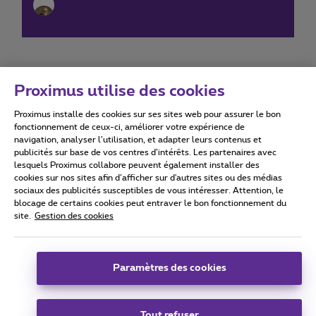
Proximus utilise des cookies
Proximus installe des cookies sur ses sites web pour assurer le bon
Conditions d'utilisation
Accessibility statement
fonctionnement de ceux-ci, améliorer votre expérience de
navigation, analyser l’utilisation, et adapter leurs contenus et
publicités sur base de vos centres d’intérêts. Les partenaires avec
lesquels Proximus collabore peuvent également installer des
cookies sur nos sites afin d’afficher sur d'autres sites ou des médias
sociaux des publicités susceptibles de vous intéresser. Attention, le
Tous droits réservés. ©
2026
Proximus
blocage de certains cookies peut entraver le bon fonctionnement du
site.
Gestion des cookies
Conditions générales, info consommateur
Liste des prix et tarifs
Accessibilité
Vie privée
Politique de gestion des cookies
Cookie manager
Coordonnées de l’entreprise
Paramètres des cookies
Ce site a été créé et est géré conformément au droit belge.
Boulevard du Roi Albert II 27 - B-1030 Bruxelles.
Tout refuser