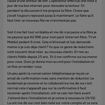
cause d’une lenteur de wifi. L’opérateur effectue une mise a
jour de ma box internet pour résoudre la lenteur. Et
pendant la discussion il me propose la fibre. Chose que
j’avait toujours repoussé jusqu’à maintenant. Le faite qu’il
faut tirer un nouveau file ne m’enchantais pas.
Soit il me fait tout un blabla et me dis si je passe a la fibre je
ne payerai que 62.99€ pour mon pack (Internet fibre, TV et
Mobile) pedant 6 mois. Cela m’étonnait et luis demande:
meme si je suis deja client? Vu que ce genre de reductions
sont souvent réservées au nouveau clients. Et non au
clients fidèle depuis 15 ans.. Et il me confirme oui oui meme
pour vous. Donc je donne mon accord pour l’installation et
on fixe un rendez-vous.
Un peu après la conversation téléphonique je reçois un
email de confirmation mais sans mention de réduction. Le
lendemain je resonne et la collaboratrice me dis oui c’est
normal cela n’apparaît pas sur la confirmation il faut
resonner après l’installation, ont ne sais rien faire avant.
J’attend donc l’installation et je sonne à nouveau le 19/02.
La ont me dis oui c’est bien noté sur votre compte et ce sera