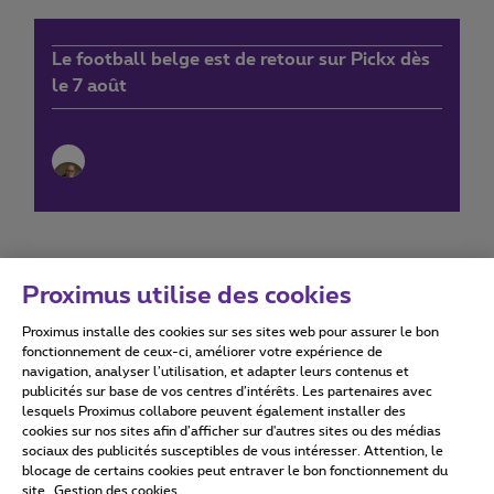
Le football belge est de retour sur Pickx dès
le 7 août
Proximus utilise des cookies
Proximus installe des cookies sur ses sites web pour assurer le bon
Conditions d'utilisation
Accessibility statement
fonctionnement de ceux-ci, améliorer votre expérience de
navigation, analyser l’utilisation, et adapter leurs contenus et
publicités sur base de vos centres d’intérêts. Les partenaires avec
lesquels Proximus collabore peuvent également installer des
cookies sur nos sites afin d’afficher sur d'autres sites ou des médias
sociaux des publicités susceptibles de vous intéresser. Attention, le
Tous droits réservés. ©
2026
Proximus
blocage de certains cookies peut entraver le bon fonctionnement du
site.
Gestion des cookies
Conditions générales, info consommateur