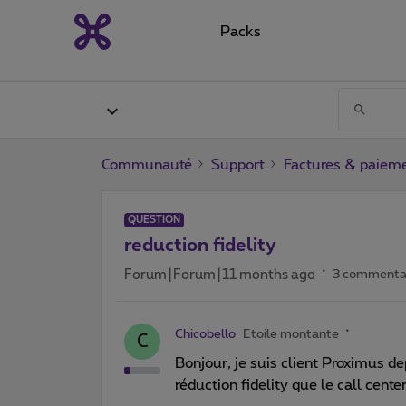
Packs
Communauté
Support
Factures & paiem
QUESTION
reduction fidelity
Forum|Forum|11 months ago
3 commenta
Chicobello
Etoile montante
C
Bonjour, je suis client Proximus d
réduction fidelity que le call cente