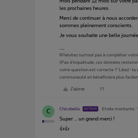
mois pendant 12 mois sur votre pa
les prochaines heures.
Merci de continuer à nous accorder
sommes pleinement conscients.
Je vous souhaite une belle journée
N'hésitez surtout pas à compléter votre 
(Pas d'inquiétude, ces données resteront
votre question est correcte ? ‘Likez’-la
communauté en bénéficiera plus facile
J'aime
Chicobello
Etoile montante
AUTEUR
C
Super … un grand merci !
👍👍