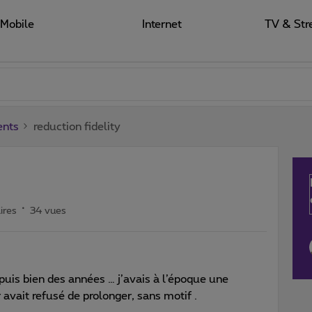
Mobile
Internet
TV & Str
ents
reduction fidelity
ires
34 vues
epuis bien des années … j’avais à l’époque une
r avait refusé de prolonger, sans motif .