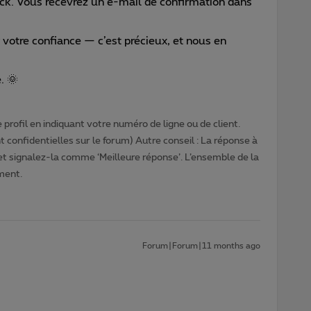
ck. Vous recevrez un e-mail de confirmation dans
 votre confiance — c’est précieux, et nous en
. 🌞
profil en indiquant votre numéro de ligne ou de client.
 confidentielles sur le forum) Autre conseil : La réponse à
 et signalez-la comme ‘Meilleure réponse’. L’ensemble de la
ment.
Forum|Forum|11 months ago