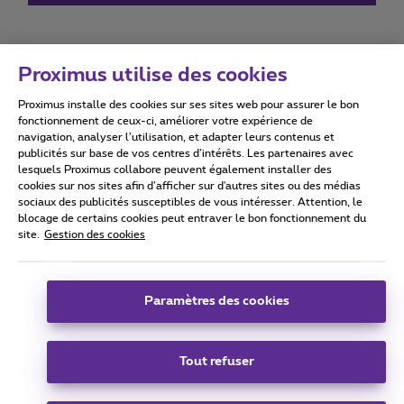
Proximus utilise des cookies
Proximus installe des cookies sur ses sites web pour assurer le bon
Conditions d'utilisation
Accessibility statement
fonctionnement de ceux-ci, améliorer votre expérience de
navigation, analyser l’utilisation, et adapter leurs contenus et
publicités sur base de vos centres d’intérêts. Les partenaires avec
lesquels Proximus collabore peuvent également installer des
cookies sur nos sites afin d’afficher sur d'autres sites ou des médias
sociaux des publicités susceptibles de vous intéresser. Attention, le
Tous droits réservés. ©
2026
Proximus
blocage de certains cookies peut entraver le bon fonctionnement du
site.
Gestion des cookies
Conditions générales, info consommateur
Liste des prix et tarifs
Accessibilité
Vie privée
Politique de gestion des cookies
Cookie manager
Coordonnées de l’entreprise
Paramètres des cookies
Ce site a été créé et est géré conformément au droit belge.
Boulevard du Roi Albert II 27 - B-1030 Bruxelles.
Tout refuser
Carrier & Wholesale Solutions