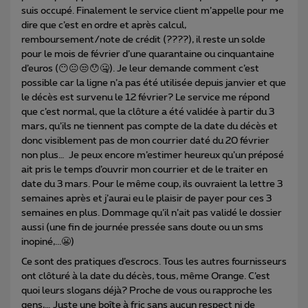
suis occupé. Finalement le service client m’appelle pour me
dire que c’est en ordre et après calcul,
remboursement/note de crédit (????), il reste un solde
pour le mois de février d’une quarantaine ou cinquantaine
d’euros (😶😐😒😯🤐). Je leur demande comment c’est
possible car la ligne n’a pas été utilisée depuis janvier et que
le décès est survenu le 12 février? Le service me répond
que c’est normal, que la clôture a été validée à partir du 3
mars, qu’ils ne tiennent pas compte de la date du décès et
donc visiblement pas de mon courrier daté du 20 février
non plus… Je peux encore m’estimer heureux qu’un préposé
ait pris le temps d’ouvrir mon courrier et de le traiter en
date du 3 mars. Pour le même coup, ils ouvraient la lettre 3
semaines après et j’aurai eu le plaisir de payer pour ces 3
semaines en plus. Dommage qu’il n’ait pas validé le dossier
aussi (une fin de journée pressée sans doute ou un sms
inopiné,...😬)
Ce sont des pratiques d’escrocs. Tous les autres fournisseurs
ont clôturé à la date du décès, tous, même Orange. C’est
quoi leurs slogans déjà? Proche de vous ou rapproche les
gens,… Juste une boîte à fric sans aucun respect ni de