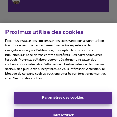
Proximus utilise des cookies
Proximus installe des cookies sur ses sites web pour assurer le bon
Conditions d'utilisation
Accessibility statement
fonctionnement de ceux-ci, améliorer votre expérience de
navigation, analyser l’utilisation, et adapter leurs contenus et
publicités sur base de vos centres d’intérêts. Les partenaires avec
lesquels Proximus collabore peuvent également installer des
cookies sur nos sites afin d’afficher sur d'autres sites ou des médias
sociaux des publicités susceptibles de vous intéresser. Attention, le
Tous droits réservés. ©
2026
Proximus
blocage de certains cookies peut entraver le bon fonctionnement du
site.
Gestion des cookies
Conditions générales, info consommateur
Liste des prix et tarifs
Accessibilité
Vie privée
Politique de gestion des cookies
Cookie manager
Coordonnées de l’entreprise
Paramètres des cookies
Ce site a été créé et est géré conformément au droit belge.
Boulevard du Roi Albert II 27 - B-1030 Bruxelles.
Tout refuser