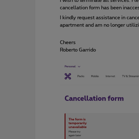
I wish to terminate all services: Fl
cancellation form has been inacces
I kindly request assistance in canc
apartment and am no longer utilizi
Cheers
Roberto Garrido