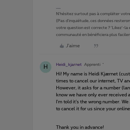
N'hésitez surtout pas à compléter votre 
(Pas d'inquiétude, ces données resteront
votre question est correcte ? ‘Likez’-la
communauté en bénéficiera plus facile
J'aime
Heidi_kjarnet
Apprenti
H
Hi! My name is Heidi Kjærnet (cus
times to cancel our internet, TV an
However, it asks for a number (land
know we have only ever received a
I'm told it's the wrong number. We
to cancel it for us since your onlin
Thank you in advance!