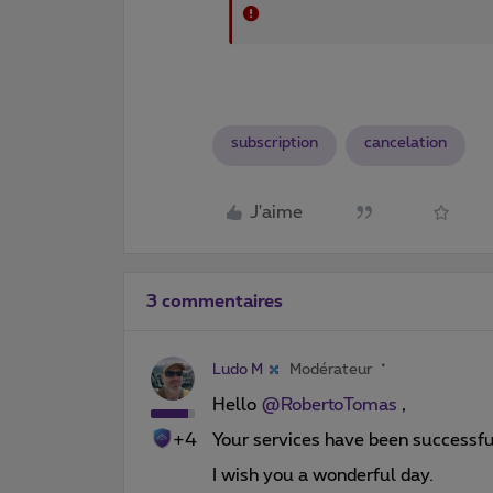
subscription
cancelation
J'aime
3 commentaires
Ludo M
Modérateur
Hello ​
@RobertoTomas
,
+4
Your services have been successfu
I wish you a wonderful day.