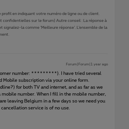
profil en indiquant votre numéro de ligne ou de client.
 confidentielles sur le forum) Autre conseil : La réponse à
 et signalez-la comme ‘Meilleure réponse’. L’ensemble de la
ment.
Forum|Forum|1 year ago
tomer number: *********). I have tried several
d Mobile subscription via your online form.
line?) for both TV and internet, and as far as we
 mobile number. When I fill in the mobile number,
 are leaving Belgium in a few days so we need you
e cancellation service is of no use.