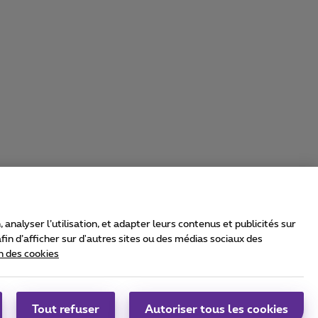
nalyser l’utilisation, et adapter leurs contenus et publicités sur
in d’afficher sur d'autres sites ou des médias sociaux des
n des cookies
rrier & Wholesale Solutions
oximus Group
|
Telindus
Tout refuser
Autoriser tous les cookies