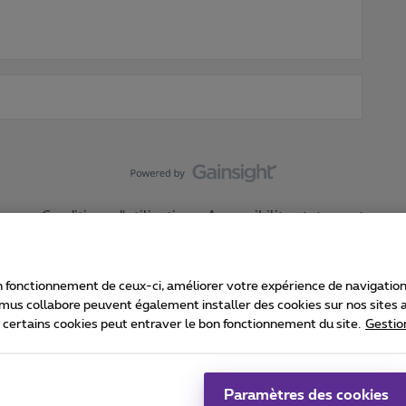
Conditions d'utilisation
Accessibility statement
 fonctionnement de ceux-ci, améliorer votre expérience de navigation, a
imus collabore peuvent également installer des cookies sur nos sites af
e certains cookies peut entraver le bon fonctionnement du site.
Gestio
Proximus
consommateur
Liste des prix et tarifs
Accessibilité
stion des cookies
Cookie manager
Coordonnées de l’entreprise
Ca
é conformément au droit belge.
Pr
Paramètres des cookies
 - B-1030 Bruxelles.