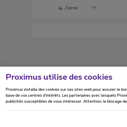
J'aime
Proximus utilise des cookies
Proximus installe des cookies sur ses sites web pour assurer le bon
base de vos centres d’intérêts. Les partenaires avec lesquels Prox
publicités susceptibles de vous intéresser. Attention, le blocage d
Tous droits réservés. ©
2026
Conditions générales, info 
Vie privée
Politique de ge
Ce site a été créé et est gér
Boulevard du Roi Albert II 27