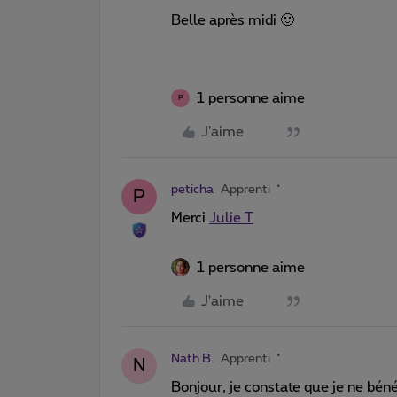
Belle après midi 🙂
1 personne aime
P
J'aime
peticha
Apprenti
P
Merci
Julie T
1 personne aime
J'aime
Nath B.
Apprenti
N
Bonjour, je constate que je ne béné