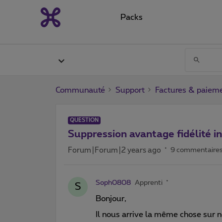
Packs
Communauté
Support
Factures & paiem
QUESTION
Suppression avantage fidélité i
Forum|Forum|2 years ago
9 commentaire
Soph0808
Apprenti
S
Bonjour,
Il nous arrive la même chose sur not