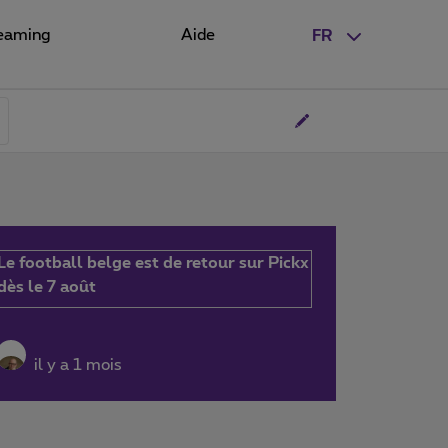
eaming
Aide
FR
Le football belge est de retour sur Pickx
dès le 7 août
il y a 1 mois