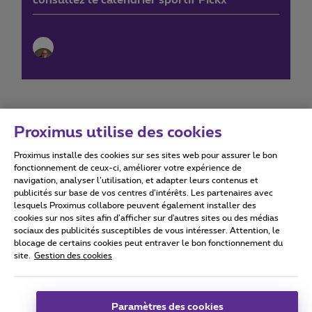
consultez le calendrier sportif Pickx
Proximus utilise des cookies
Proximus installe des cookies sur ses sites web pour assurer le bon
Conditions d'utilisation
Accessibility statement
fonctionnement de ceux-ci, améliorer votre expérience de
navigation, analyser l’utilisation, et adapter leurs contenus et
publicités sur base de vos centres d’intérêts. Les partenaires avec
lesquels Proximus collabore peuvent également installer des
cookies sur nos sites afin d’afficher sur d'autres sites ou des médias
sociaux des publicités susceptibles de vous intéresser. Attention, le
Tous droits réservés. ©
2026
Proximus
blocage de certains cookies peut entraver le bon fonctionnement du
site.
Gestion des cookies
Conditions générales, info consommateur
Liste des prix et tarifs
Accessibilité
Vie privée
Politique de gestion des cookies
Cookie manager
Coordonnées de l’entreprise
Paramètres des cookies