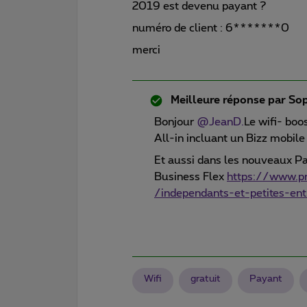
2019 est devenu payant ?
numéro de client : 6*******0
merci
Meilleure réponse par
Sop
Bonjour
@JeanD.
Le wifi- boo
All-in incluant un Bizz mobile
Et aussi dans les nouveaux P
Business Flex
https://www.pr
/independants-et-petites-ent
Wifi
gratuit
Payant