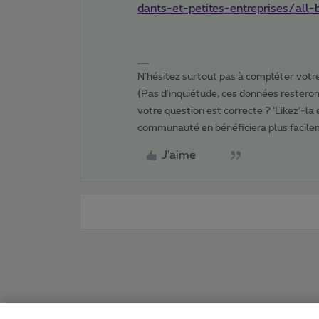
dants-et-petites-entreprises/all-
N'hésitez surtout pas à compléter votre 
(Pas d'inquiétude, ces données resteront
votre question est correcte ? ‘Likez’-la
communauté en bénéficiera plus facile
J'aime