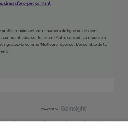
businessflex-packs.html
profil en indiquant votre numéro de ligne ou de client.
 confidentielles sur le forum) Autre conseil : La réponse à
 et signalez-la comme ‘Meilleure réponse’. L’ensemble de la
ment.
Conditions d'utilisation
Accessibility statement