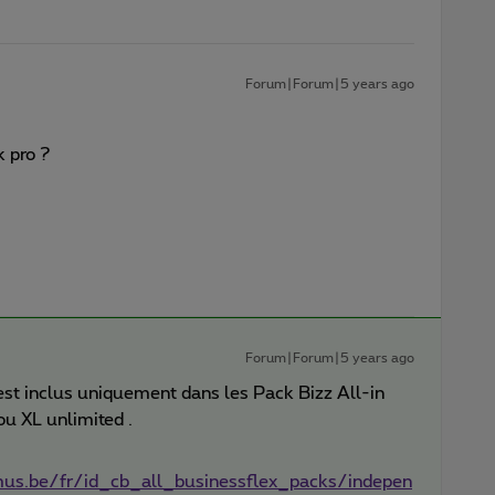
Forum|Forum|5 years ago
k pro ?
Forum|Forum|5 years ago
 est inclus uniquement dans les Pack Bizz All-in
ou XL unlimited .
mus.be/fr/id_cb_all_businessflex_packs/indepen