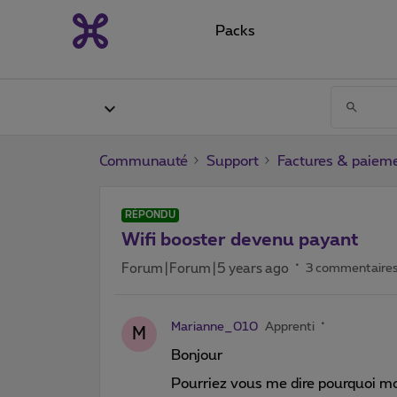
Packs
Communauté
Support
Factures & paiem
RÉPONDU
Wifi booster devenu payant
Forum|Forum|5 years ago
3 commentaire
Marianne_010
Apprenti
M
Bonjour
Pourriez vous me dire pourquoi mon