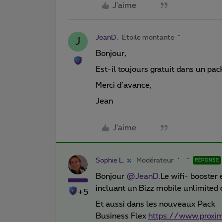
J'aime
JeanD.
Etoile montante
J
Bonjour,
Est-il toujours gratuit dans un pac
Merci d’avance,
Jean
J'aime
Sophie L.
Modérateur
RÉPONSE
Bonjour
@JeanD.
Le wifi- booster
incluant un Bizz mobile unlimited 
+5
Et aussi dans les nouveaux Pack
Business Flex
https://www.proxi