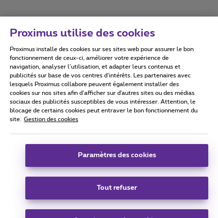
Proximus utilise des cookies
Proximus installe des cookies sur ses sites web pour assurer le bon
Conditions d'utilisation
Accessibility statement
fonctionnement de ceux-ci, améliorer votre expérience de
navigation, analyser l’utilisation, et adapter leurs contenus et
publicités sur base de vos centres d’intérêts. Les partenaires avec
lesquels Proximus collabore peuvent également installer des
cookies sur nos sites afin d’afficher sur d'autres sites ou des médias
sociaux des publicités susceptibles de vous intéresser. Attention, le
Tous droits réservés. ©
2026
Proximus
blocage de certains cookies peut entraver le bon fonctionnement du
site.
Gestion des cookies
Conditions générales, info consommateur
Liste des prix et tarifs
Accessibilité
Vie privée
Politique de gestion des cookies
Cookie manager
Coordonnées de l’entreprise
Paramètres des cookies
Ce site a été créé et est géré conformément au droit belge.
Boulevard du Roi Albert II 27 - B-1030 Bruxelles.
Tout refuser
Carrier & Wholesale Solutions