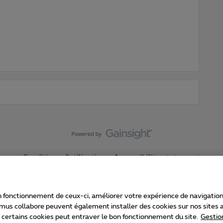
Conditions d'utilisation
Accessibility statement
 fonctionnement de ceux-ci, améliorer votre expérience de navigation, a
imus collabore peuvent également installer des cookies sur nos sites af
e certains cookies peut entraver le bon fonctionnement du site.
Gestio
Proximus