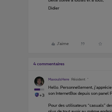
Belle soirée à toutes et à tous,
Didier
J'aime
4 commentaires
MaxouIsHere
Résident
Hello. Personnellement, j’apprécie
son InternetBox depuis son panel 
+3
Pour des utilisateurs “casuals” des
plus de tout avoir au même endroit,