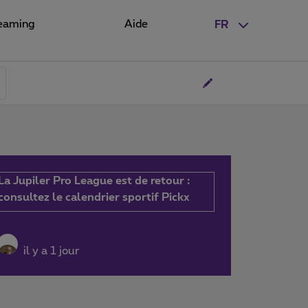
eaming
Aide
FR
La Jupiler Pro League est de retour :
consultez le calendrier sportif Pickx
il y a 1 jour