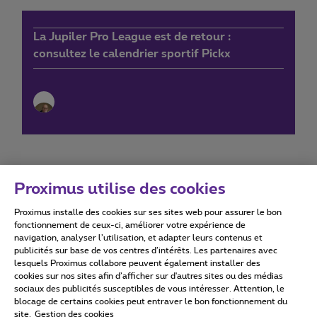
La Jupiler Pro League est de retour :
consultez le calendrier sportif Pickx
Proximus utilise des cookies
Proximus installe des cookies sur ses sites web pour assurer le bon
Conditions d'utilisation
Accessibility statement
fonctionnement de ceux-ci, améliorer votre expérience de
navigation, analyser l’utilisation, et adapter leurs contenus et
publicités sur base de vos centres d’intérêts. Les partenaires avec
lesquels Proximus collabore peuvent également installer des
cookies sur nos sites afin d’afficher sur d'autres sites ou des médias
sociaux des publicités susceptibles de vous intéresser. Attention, le
Tous droits réservés. ©
2026
Proximus
blocage de certains cookies peut entraver le bon fonctionnement du
site.
Gestion des cookies
Conditions générales, info consommateur