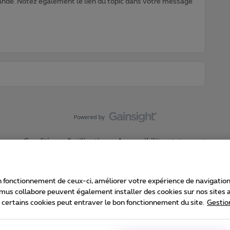
nde. Notez également le lien du topic dans votre message
Conditions d'utilisation
Accessibility statement
 fonctionnement de ceux-ci, améliorer votre expérience de navigation, a
imus collabore peuvent également installer des cookies sur nos sites af
e certains cookies peut entraver le bon fonctionnement du site.
Gestio
Proximus
consommateur
Liste des prix et tarifs
Accessibilité
stion des cookies
Cookie manager
Coordonnées de l’entreprise
Ca