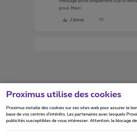
message privé uniquement si je le dema
privé. Merci
J'aime
Proximus utilise des cookies
Proximus installe des cookies sur ses sites web pour assurer le bon
base de vos centres d’intérêts. Les partenaires avec lesquels Prox
publicités susceptibles de vous intéresser. Attention, le blocage d
Tous droits réservés. ©
2026
Conditions générales, info 
Vie privée
Politique de ge