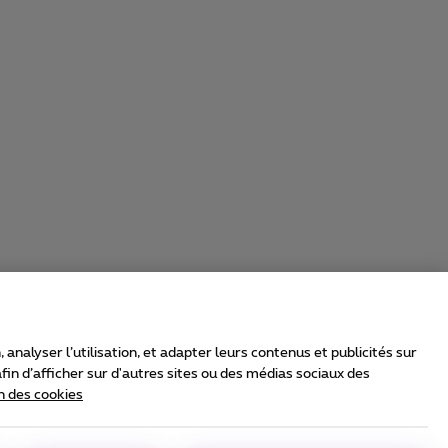
nalyser l’utilisation, et adapter leurs contenus et publicités sur
in d’afficher sur d'autres sites ou des médias sociaux des
n des cookies
rrier & Wholesale Solutions