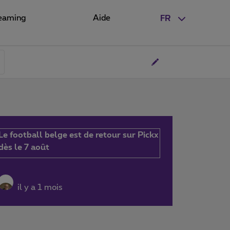
eaming
Aide
FR
Le football belge est de retour sur Pickx
dès le 7 août
il y a 1 mois