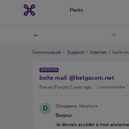
Packs
Communauté
Support
Internet
boite 
QUESTION
boite mail @belgacom.net
Forum|Forum|1 year ago
1 commentaire
DCeuppens
Néophyte
D
Bonjour.
Je devrais accéder à mon ancienne