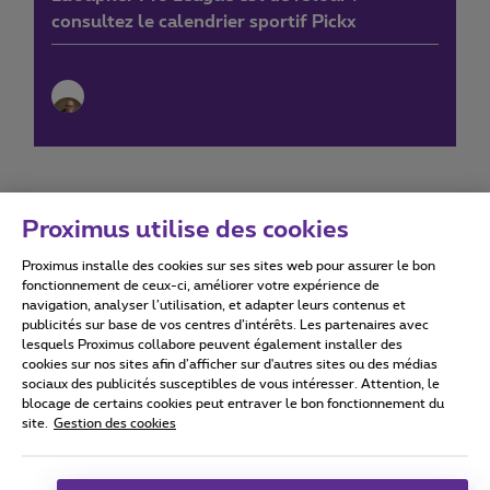
consultez le calendrier sportif Pickx
Proximus utilise des cookies
Proximus installe des cookies sur ses sites web pour assurer le bon
Conditions d'utilisation
Accessibility statement
fonctionnement de ceux-ci, améliorer votre expérience de
navigation, analyser l’utilisation, et adapter leurs contenus et
publicités sur base de vos centres d’intérêts. Les partenaires avec
lesquels Proximus collabore peuvent également installer des
cookies sur nos sites afin d’afficher sur d'autres sites ou des médias
sociaux des publicités susceptibles de vous intéresser. Attention, le
Tous droits réservés. ©
2026
Proximus
blocage de certains cookies peut entraver le bon fonctionnement du
site.
Gestion des cookies
Conditions générales, info consommateur
Liste des prix et tarifs
Accessibilité
Vie privée
Politique de gestion des cookies
Cookie manager