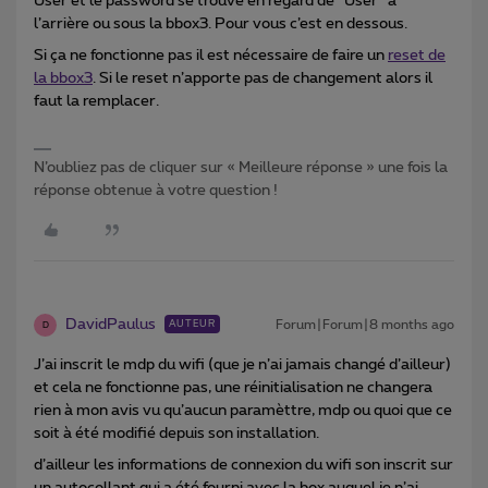
User et le password se trouve en regard de “User” à
l’arrière ou sous la bbox3. Pour vous c’est en dessous.
Si ça ne fonctionne pas il est nécessaire de faire un
reset de
la bbox3
. Si le reset n’apporte pas de changement alors il
faut la remplacer.
N’oubliez pas de cliquer sur « Meilleure réponse » une fois la
réponse obtenue à votre question !
DavidPaulus
Forum|Forum|8 months ago
AUTEUR
D
J’ai inscrit le mdp du wifi (que je n’ai jamais changé d’ailleur)
et cela ne fonctionne pas, une réinitialisation ne changera
rien à mon avis vu qu’aucun paramèttre, mdp ou quoi que ce
soit à été modifié depuis son installation.
d’ailleur les informations de connexion du wifi son inscrit sur