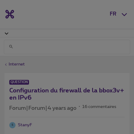
FR
Internet
QUESTION
Configuration du firewall de la bbox3v+
en IPv6
16 commentaires
Forum|Forum|4 years ago
StanyF
S