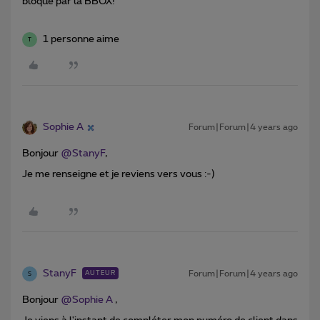
bloqué par la BBOX!
1 personne aime
T
Sophie A
Forum|Forum|4 years ago
Bonjour
@StanyF
,
Je me renseigne et je reviens vers vous :-)
StanyF
Forum|Forum|4 years ago
AUTEUR
S
Bonjour
@Sophie A
,