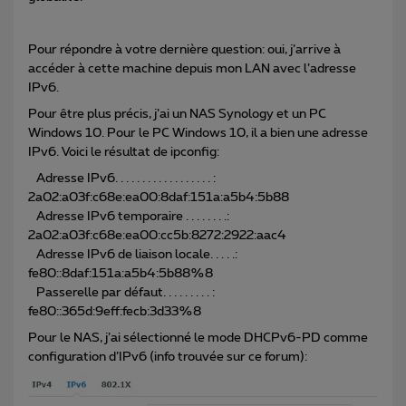
Pour répondre à votre dernière question: oui, j’arrive à
accéder à cette machine depuis mon LAN avec l’adresse
IPv6.
Pour être plus précis, j’ai un NAS Synology et un PC
Windows 10. Pour le PC Windows 10, il a bien une adresse
IPv6. Voici le résultat de ipconfig:
Adresse IPv6. . . . . . . . . . . . . . . . . . :
2a02:a03f:c68e:ea00:8daf:151a:a5b4:5b88
Adresse IPv6 temporaire . . . . . . . .:
2a02:a03f:c68e:ea00:cc5b:8272:2922:aac4
Adresse IPv6 de liaison locale. . . . .:
fe80::8daf:151a:a5b4:5b88%8
Passerelle par défaut. . . . . . . . . :
fe80::365d:9eff:fecb:3d33%8
Pour le NAS, j’ai sélectionné le mode DHCPv6-PD comme
configuration d’IPv6 (info trouvée sur ce forum):