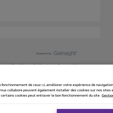
Conditions d'utilisation
Accessibility statement
 fonctionnement de ceux-ci, améliorer votre expérience de navigation, a
imus collabore peuvent également installer des cookies sur nos sites af
e certains cookies peut entraver le bon fonctionnement du site.
Gestio
Proximus
consommateur
Liste des prix et tarifs
Accessibilité
stion des cookies
Cookie manager
Coordonnées de l’entreprise
Ca
é conformément au droit belge.