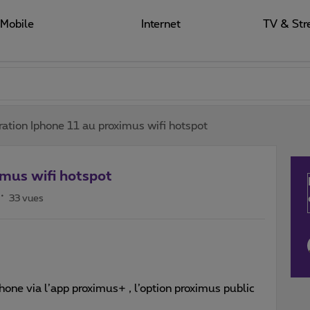
Mobile
Internet
TV & Str
ration Iphone 11 au proximus wifi hotspot
imus wifi hotspot
33 vues
phone via l’app proximus+ , l’option proximus public