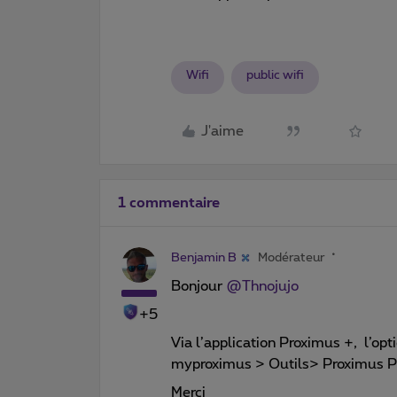
Wifi
public wifi
J'aime
1 commentaire
Benjamin B
Modérateur
Bonjour
@Thnojujo
+5
Via l’application Proximus +, l’opt
myproximus > Outils> Proximus Pu
Merci