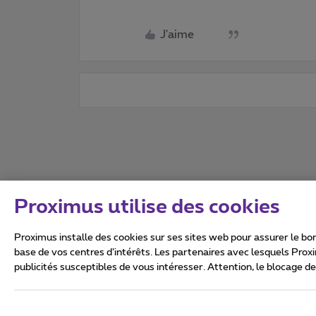
J'aime
Proximus utilise des cookies
Proximus installe des cookies sur ses sites web pour assurer le bon
base de vos centres d’intérêts. Les partenaires avec lesquels Prox
publicités susceptibles de vous intéresser. Attention, le blocage d
Tous droits réservés. ©
2026
Conditions générales, info 
Vie privée
Politique de ge
Ce site a été créé et est gér