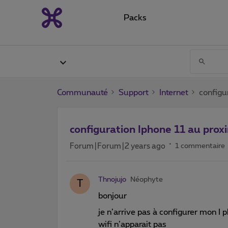
Packs
Communauté
Support
Internet
configu
configuration Iphone 11 au prox
Forum|Forum|2 years ago
1 commentaire
Thnojujo
Néophyte
T
bonjour
je n’arrive pas à configurer mon I 
wifi n’apparait pas