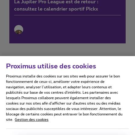
La Jupiler Pro League est de retour :
consultez le calendrier sportif Pickx
Proximus utilise des cookies
Proximus installe des cookies sur ses sites web pour assurer le bon
Conditions d'utilisation
Accessibility statement
fonctionnement de ceux-ci, améliorer votre expérience de
navigation, analyser l’utilisation, et adapter leurs contenus et
publicités sur base de vos centres d’intérêts. Les partenaires avec
lesquels Proximus collabore peuvent également installer des
cookies sur nos sites afin d’afficher sur d'autres sites ou des médias
sociaux des publicités susceptibles de vous intéresser. Attention, le
Tous droits réservés. ©
2026
Proximus
blocage de certains cookies peut entraver le bon fonctionnement du
site.
Gestion des cookies
Conditions générales, info consommateur
Liste des prix et tarifs
Accessibilité
Vie privée
Politique de gestion des cookies
Cookie manager