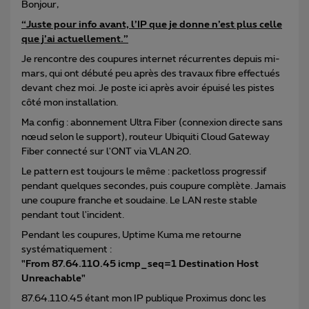
Bonjour,
“Juste pour info avant, l’IP que je donne n’est plus celle
que j’ai actuellement.”
Je rencontre des coupures internet récurrentes depuis mi-
mars, qui ont débuté peu après des travaux fibre effectués
devant chez moi. Je poste ici après avoir épuisé les pistes
côté mon installation.
Ma config : abonnement Ultra Fiber (connexion directe sans
nœud selon le support), routeur Ubiquiti Cloud Gateway
Fiber connecté sur l'ONT via VLAN 20.
Le pattern est toujours le même : packetloss progressif
pendant quelques secondes, puis coupure complète. Jamais
une coupure franche et soudaine. Le LAN reste stable
pendant tout l'incident.
Pendant les coupures, Uptime Kuma me retourne
systématiquement :
"From 87.64.110.45 icmp_seq=1 Destination Host
Unreachable"
87.64.110.45 étant mon IP publique Proximus donc les