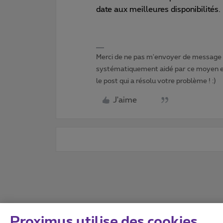
date aux meilleures disponibilités.
Merci de ne pas m'envoyer de message p
systématiquement aidé par ce moyen et 
le post qui a résolu votre problème ! :)
J'aime
Proximus utilise des cookies