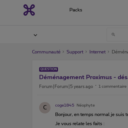
Packs
Communauté
Support
Internet
Déména
QUESTION
Déménagement Proximus - dés
Forum|Forum|5 years ago
1 commentaire
coge1845
Néophyte
C
Bonjour, en temps normal je suis tr
Je vous relate les faits :