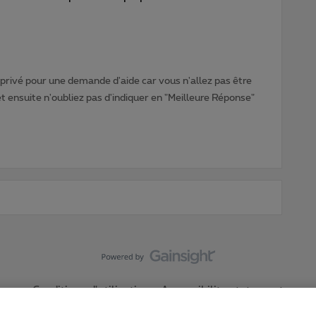
rivé pour une demande d'aide car vous n'allez pas être
ensuite n'oubliez pas d'indiquer en "Meilleure Réponse"
Conditions d'utilisation
Accessibility statement